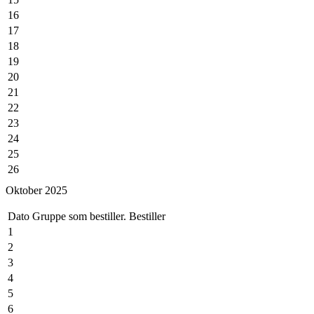
16
17
18
19
20
21
22
23
24
25
26
27
Oktober 2025
28
29
Dato
Gruppe som bestiller.
Bestiller
30
1
2
3
4
5
6