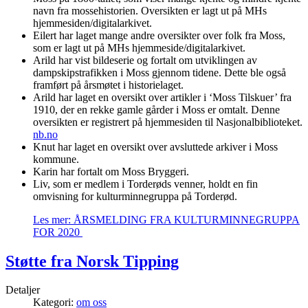
navn fra mossehistorien. Oversikten er lagt ut på MHs
hjemmesiden/digitalarkivet.
Eilert har laget mange andre oversikter over folk fra Moss,
som er lagt ut på MHs hjemmeside/digitalarkivet.
Arild har vist bildeserie og fortalt om utviklingen av
dampskipstrafikken i Moss gjennom tidene. Dette ble også
framført på årsmøtet i historielaget.
Arild har laget en oversikt over artikler i ‘Moss Tilskuer’ fra
1910, der en rekke gamle gårder i Moss er omtalt. Denne
oversikten er registrert på hjemmesiden til Nasjonalbiblioteket.
nb.no
Knut har laget en oversikt over avsluttede arkiver i Moss
kommune.
Karin har fortalt om Moss Bryggeri.
Liv, som er medlem i Torderøds venner, holdt en fin
omvisning for kulturminnegruppa på Torderød.
Les mer: ÅRSMELDING FRA KULTURMINNEGRUPPA
FOR 2020
Støtte fra Norsk Tipping
Detaljer
Kategori:
om oss