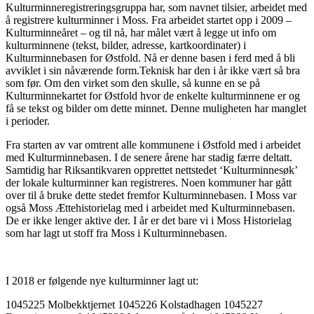
Kulturminneregistreringsgruppa har, som navnet tilsier, arbeidet med
å registrere kulturminner i Moss. Fra arbeidet startet opp i 2009 –
Kulturminneåret – og til nå, har målet vært å legge ut info om
kulturminnene (tekst, bilder, adresse, kartkoordinater) i
Kulturminnebasen for Østfold. Nå er denne basen i ferd med å bli
avviklet i sin nåværende form.Teknisk har den i år ikke vært så bra
som før. Om den virket som den skulle, så kunne en se på
Kulturminnekartet for Østfold hvor de enkelte kulturminnene er og
få se tekst og bilder om dette minnet. Denne muligheten har manglet
i perioder.
Fra starten av var omtrent alle kommunene i Østfold med i arbeidet
med Kulturminnebasen. I de senere årene har stadig færre deltatt.
Samtidig har Riksantikvaren opprettet nettstedet ‘Kulturminnesøk’
der lokale kulturminner kan registreres. Noen kommuner har gått
over til å
bruke dette stedet fremfor Kulturminnebasen. I Moss var
også Moss Ættehistorielag med i
arbeidet med Kulturminnebasen.
De er ikke lenger aktive der. I år er det bare vi i Moss Historielag
som har lagt ut stoff fra Moss i Kulturminnebasen.
I 2018 er følgende nye kulturminner lagt ut:
1045225 Molbekktjernet 1045226 Kolstadhagen 1045227