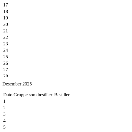
17
18
19
20
21
22
23
24
25
26
27
28
29
Desember 2025
30
Dato
Gruppe som bestiller.
Bestiller
1
2
3
4
5