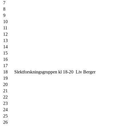
7
22
8
23
9
24
10
25
11
26
12
27
13
28
14
29
15
30
16
31
17
18
Slektforskningsgruppen kl 18-20
Liv Berger
19
20
21
22
23
24
25
26