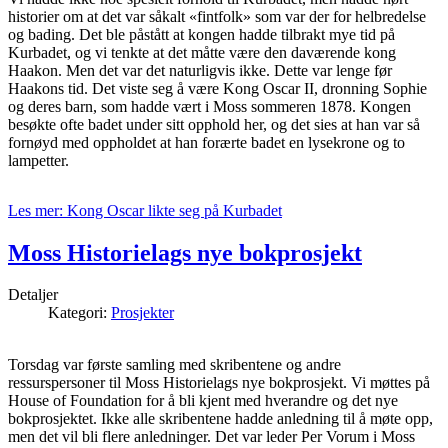
historier om at det var såkalt «fintfolk» som var der for helbredelse
og bading. Det ble påstått at kongen hadde tilbrakt mye tid på
Kurbadet, og vi tenkte at det måtte være den daværende kong
Haakon. Men det var det naturligvis ikke. Dette var lenge før
Haakons tid. Det viste seg å være Kong Oscar II, dronning Sophie
og deres barn, som hadde vært i Moss sommeren 1878. Kongen
besøkte ofte badet under sitt opphold her, og det sies at han var så
fornøyd med oppholdet at han forærte badet en lysekrone og to
lampetter.
Les mer: Kong Oscar likte seg på Kurbadet
Moss Historielags nye bokprosjekt
Detaljer
Kategori:
Prosjekter
Torsdag var første samling med skribentene og andre
ressurspersoner til Moss Historielags nye bokprosjekt. Vi møttes på
House of Foundation for å bli kjent med hverandre og det nye
bokprosjektet. Ikke alle skribentene hadde anledning til å møte opp,
men det vil bli flere anledninger. Det var leder Per Vorum i Moss