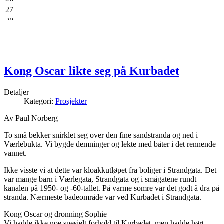
27
28
29
30
Kong Oscar likte seg på Kurbadet
Detaljer
Kategori:
Prosjekter
Av Paul Norberg
To små bekker snirklet seg over den fine sandstranda og ned i
Værlebukta. Vi bygde demninger og lekte med båter i det rennende
vannet.
Ikke visste vi at dette var kloakkutløpet fra boliger i Strandgata. Det
var mange barn i Værlegata, Strandgata og i smågatene rundt
kanalen på 1950- og -60-tallet. På varme somre var det godt å dra på
stranda. Nærmeste badeområde var ved Kurbadet i Strandgata.
Kong Oscar og dronning Sophie
Vi hadde ikke noe spesielt forhold til Kurbadet, men hadde hørt