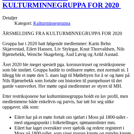
KULTURMINNEGRUPPA FOR 2020
Detaljer
Kategori:
Kulturminnegruppa
ÅRSMELDING FRA KULTURMINNEGRUPPA FOR 2020
Gruppa har i 2020 hatt følgende medlemmer: Karin Behn
Skjævestad, Eilert Hansen, Liv Stylegar, Knut Thorvaldsen, Nils
Bjørnebekk, Wenche Skageberg, Aud Løvig og Arild Austad.
Året 2020 ble meget spesielt pga. koronaviruset og restriksjonene
som ble innført. Gruppa hadde to ordinære møter, mot normalt ni. I
tillegg ble et møte den 5. mars lagt til Møllebyen for å se og høre på
Nils Bjørnebekk som fortalte om historien til pumpehuset til det
gamle vannverket. Her møtte også medlemmer av styret til MH.
Etter restriksjonene har kulturminnegruppa holdt en lav profil, men
medlemmene både enkeltvis og parvis, har tatt for seg ulike
oppgaver, slik som:
Eilert har på et møte fortalt om sjøfart i Moss på 1800-tallet -
med utgangspunkt i folketellinger, sjømannslister mm.
Eilert har laget oversikter over sjøfolk og redere registrert i
Moss på 1800-tallet, som viser mange kjente og mindre kjente