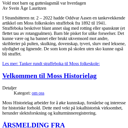
Vold mot barn og gutteslagsmål var hverdagen
Av Svein Åge Lauritzen
I Strandsitteren nr. 2 – 2022 hadde Oddvar Aasen en tankevekkende
artikkel om Moss folkeskoles straffebok fra 1892 til 1941.
Straffeboka beskriver blant annet slag med rotting eller spanskrør (et
flettet tau av rotangpalmen). Barn ble pisket for ulike forseelser. Det
kunne være og ha bannet eller brukt ukvemsord mot andre,
skriblerier på pulten, skulking, dovenskap, tyveri, slurv med leksene,
ulydighet og lignende. De som kom på skolen uten sko kunne også
bli straffet.
Les mer: Tanker rundt straffeboka til Moss folkeskole:
Velkommen til Moss Historielag
Detaljer
Kategori:
om oss
Moss Historielag arbeider for å øke kunnskap, forståelse og interesse
for historiske forhold. Dette med vekt på lokalhistorisk virksomhet,
herunder slektsforskning og kulturminneregistrering.
ÅRSMELDING FRA