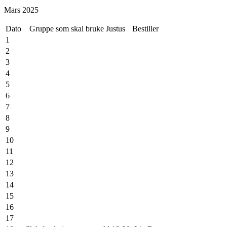
27
Mars 2025
28
Dato
Gruppe som skal bruke Justus
Bestiller
1
2
3
4
5
6
7
8
9
10
11
12
13
14
15
16
17