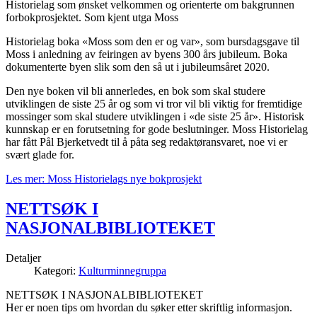
Historielag som ønsket velkommen og orienterte om bakgrunnen
forbokprosjektet. Som kjent utga Moss
Historielag boka «Moss som den er og var», som bursdagsgave til
Moss i anledning av feiringen av byens 300 års jubileum. Boka
dokumenterte byen slik som den så ut i jubileumsåret 2020.
Den nye boken vil bli annerledes, en bok som skal studere
utviklingen de siste 25 år og som vi tror vil bli viktig for fremtidige
mossinger som skal studere utviklingen i «de siste 25 år». Historisk
kunnskap er en forutsetning for gode beslutninger. Moss Historielag
har fått Pål Bjerketvedt til å påta seg redaktøransvaret, noe vi er
svært glade for.
Les mer: Moss Historielags nye bokprosjekt
NETTSØK I
NASJONALBIBLIOTEKET
Detaljer
Kategori:
Kulturminnegruppa
NETTSØK I NASJONALBIBLIOTEKET
Her er noen tips om hvordan du søker etter skriftlig informasjon.