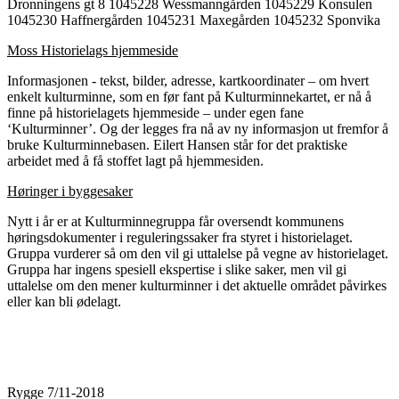
Dronningens gt 8 1045228 Wessmanngården 1045229 Konsulen
1045230 Haffnergården 1045231 Maxegården 1045232 Sponvika
Moss Historielags hjemmeside
Informasjonen - tekst, bilder, adresse, kartkoordinater – om hvert
enkelt kulturminne, som en før fant på Kulturminnekartet, er nå å
finne på historielagets hjemmeside – under egen fane
‘Kulturminner’. Og der legges fra nå av ny informasjon ut fremfor å
bruke Kulturminnebasen. Eilert Hansen står for det praktiske
arbeidet med å få stoffet lagt på hjemmesiden.
Høringer i byggesaker
Nytt i år er at Kulturminnegruppa får oversendt kommunens
høringsdokumenter i reguleringssaker fra styret i historielaget.
Gruppa vurderer så om den vil gi uttalelse på vegne av historielaget.
Gruppa har ingens spesiell ekspertise i slike saker, men vil gi
uttalelse om den mener kulturminner i det aktuelle området påvirkes
eller kan bli ødelagt.
Rygge 7/11-2018