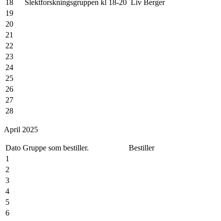
18
Slektforskningsgruppen kl 18-20
Liv Berger
19
20
21
22
23
24
25
26
27
28
29
April 2025
30
31
Dato
Gruppe som bestiller.
Bestiller
1
2
3
4
5
6