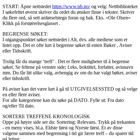
START: Åpne nettstedet
https://www.nb.no/
og velg: Nettbiblioteket
I søkefeltet øverst skriver du ordet du ønsker finne i tekster. Skriver
du flere ord, så sett anførselstegn foran og bak. Eks. «Ole Olsen»
Klikk på forstørrelsesglasset .
BEGRENSE SØKET:
I utgangspunktet søker nettstedet i Alt, dvs. alle mediene som er
listet opp. Det er ofte lurt å begrense søket til enten Bøker , Aviser
eller Tidsskrift.
Trolig får du mange ‘treff’ . Det er flere muligheter til å begrense
søket. Se feltene på venstre side; f.eks. boktittel, forfatter, avisnavn
mm. Du får litt ulike valg, avhengig av om du har valgt bøker, aviser
eller tidsskrift.
På aviser kan det være lurt å gå til UTGIVELSESSTED og så velge
en eller flere aviser.
For alle kategoriene kan du søke på DATO. Fylle ut: Fra dato
og/eller Til dato.
SORTERE TREFFENE KRONOLOGISK
Oppe på høyre side ser du: Sortering: Relevans. Trykk på trekanten
- en meny vises, bl.a. Eldste først og Nyeste først. Et av disse
valgene sammen med begrensing i tid gir færre treff – du sparer tid
på leting.