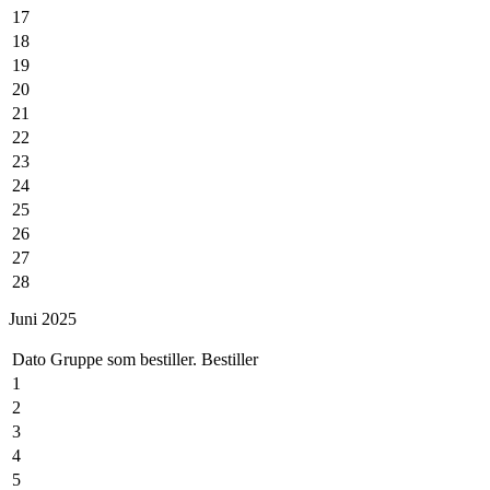
17
18
19
20
21
22
23
24
25
26
27
28
29
Juni 2025
30
31
Dato
Gruppe som bestiller.
Bestiller
1
2
3
4
5