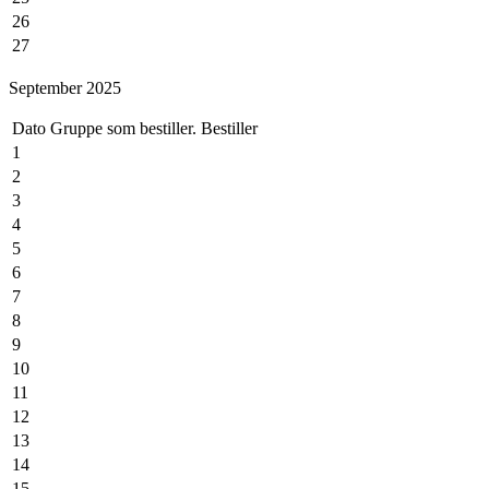
26
27
28
September 2025
29
30
Dato
Gruppe som bestiller.
Bestiller
31
1
2
3
4
5
6
7
8
9
10
11
12
13
14
15