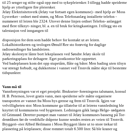
til 25 senger og stilte også opp med to sykepleiersker. I tillegg hadde speiderne
hjelp av ytterligere fire pleiersker.
Jeløy Elektrisitetsverk (Jeløy var fortsatt egen kommune) - med hjelp av Moss
Lysverker - ordnet med strøm, og Moss Telefonanlæg installerte telefon -
nummeret til leiren ble 2324. Utover denne linjen ordnet Telefon- anlægget
med flere tilknyt- ninger, bl. a. en til bruk for kringkastingen. I tillegg sto en
talestasjon ved inngangen til
disposisjon for dem som hadde behov for kontakt ut av leiren.
Lokalhistorikeren og teologen Ørnulf Ree sto forøvrig for daglige
radiosendinger fra landsleiren.
Jeløy skolestyre lånte bort lekeplassen ved Søndre Jeløy skole til
parkeringsplass for deltagere. Eget postkontor ble opprettet.
Ved badeplassen kom det opp stupetårn, flåte og båter. Men bading uten tilsyn
var strengt forbudt, og dukkertene i vannet ved Tronvik måtte skje til bestemte
tidspunkter.
Vann må til
Vannforsyningen var et eget prosjekt. Brukseier- foreningens talsmann, konsul
H. B. Peterson, lovet gratis vann, men speiderne selv måtte organisere
transporten av vannet fra Moss bys grense og frem til Tronvik. Igjen var
velvilligheten stor. Moss kommune ga tillatelse til at leirens vannledning ble
knyttet til kommunens ved bygrensen. Ledningen gikk langs Helge- rødgaten
til Grimsrød. Deretter pumpet man vannet til Jeløy kommunes basseng på Tor-
derødåsen før de verdifulle dråpene kunne sendes resten av veien til Tronvik.
Bryggeri- eier Alfred Heilmann i Moss Bryggeri lånte ut to store trekar til
plassering på leirplassen; disse rommet totalt 6.500 liter. Så ble kraner og