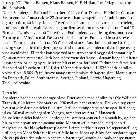
kretssjef Ole Borge Hansen, Klaus Hansen, N. E. Hallan, Josef Magnussen og
Jul. Sundsvik.
Norsk Speidergutt Forbund ble stiftet 1911 av Chr. Dons og H. Møller Gasmann.
Sistnevnte var fortsatt aktiv 25 år senere – han var speidersjef i jubileums- året -
og utgjorde også Jeløy- leirens "overledelse" sammen med vicespeiderchefen,
prof- essor dr. Ragnvald Iversen, og medlem av forbundsstyret, doktor Toralf E.
Bentzen. Landsstevnet på Tronvik var Forbundets syvende, og dets motto var:
Frem og op. "Altså to mål. De kan vi nå på to måter. Enten ved først å streve
med: "Frem" og så til slutt ta: "Op", det vil si at vi først holder på med å tilegne
oss og vise speiderferdigheter, og så til slutt tar op arbeidet med å tilegne os og
vise speiderånd. Eller det kan skje ved at vi strever med begge deler samtidig."
Og sistnevnte syntes nok ledelsen måtte være det beste – dersom begge kreftene
kunne virke på en gang ville leiren bli et minne for livet! Forbundets første leir
fant sted på Hovedøen i 1914, der 130 speidere deltok. I 1936 hadde antallet
vokst til vel 6.600 (!) inklusive mange utenlandske deltagere, deri- blant gutter
fra Danmark, Polen, Storbritannia, Sverige, Finland, Latvia, Ungarn og
Tsjekkoslovakia.
Liten by
Speiderne hadde behov for mye plass. Etter avtale med gårdbruker Ole Walle på
Tronvik, fikk leiren disponere ca. 200 mål av hans eiendom. Det viste seg etter
hvert at selv dette området ikke strakk til, og arrangørene måtte også få tilgang
til ca. 30 mål av nabogården Vangen, forpaktet av Arnt P. Hinsværk.
Selve leirområdet hadde jo "innbyggere" omtrent som en liten norsk by, og den
ble nesten organisert på samme måte. Marinen stilte torpedo- stasjonen til
rådighet, og der ble sykehuset plassert. Leiren hadde sitt eget helsepersonell, og
i tillegg sto Moss Sykehus klar i tilfelle krise. Moss og Jeløy Sanitetsforeninger
(de var på det tidspunktet to separate foreninger) skaffet det nødvendige utstyr