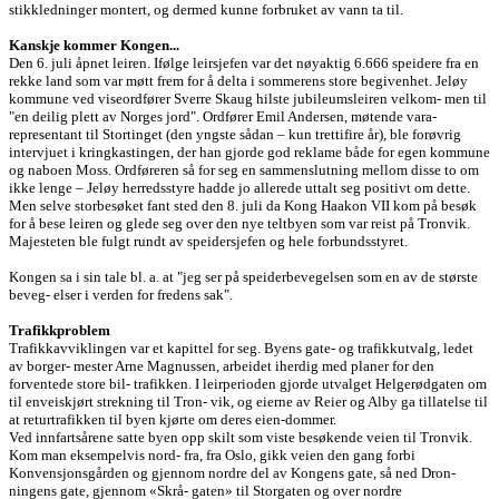
stikkledninger montert, og dermed kunne forbruket av vann ta til.
Kanskje kommer Kongen...
Den 6. juli åpnet leiren. Ifølge leirsjefen var det nøyaktig 6.666 speidere fra en
rekke land som var møtt frem for å delta i sommerens store begivenhet. Jeløy
kommune ved viseordfører Sverre Skaug hilste jubileumsleiren velkom- men til
"en deilig plett av Norges jord". Ordfører Emil Andersen, møtende vara-
representant til Stortinget (den yngste sådan – kun trettifire år), ble forøvrig
intervjuet i kringkastingen, der han gjorde god reklame både for egen kommune
og naboen Moss. Ordføreren så for seg en sammenslutning mellom disse to om
ikke lenge – Jeløy herredsstyre hadde jo allerede uttalt seg positivt om dette.
Men selve storbesøket fant sted den 8. juli da Kong Haakon VII kom på besøk
for å bese leiren og glede seg over den nye teltbyen som var reist på Tronvik.
Majesteten ble fulgt rundt av speidersjefen og hele forbundsstyret.
Kongen sa i sin tale bl. a. at "jeg ser på speiderbevegelsen som en av de største
beveg- elser i verden for fredens sak".
Trafikkproblem
Trafikkavviklingen var et kapittel for seg. Byens gate- og trafikkutvalg, ledet
av borger- mester Arne Magnussen, arbeidet iherdig med planer for den
forventede store bil- trafikken. I leirperioden gjorde utvalget Helgerødgaten om
til enveiskjørt strekning til Tron- vik, og eierne av Reier og Alby ga tillatelse til
at returtrafikken til byen kjørte om deres eien-dommer.
Ved innfartsårene satte byen opp skilt som viste besøkende veien til Tronvik.
Kom man eksempelvis nord- fra, fra Oslo, gikk veien den gang forbi
Konvensjonsgården og gjennom nordre del av Kongens gate, så ned Dron-
ningens gate, gjennom «Skrå- gaten» til Storgaten og over nordre