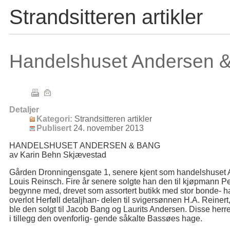
Strandsitteren artikler
Handelshuset Andersen 
Detaljer
Kategori:
Strandsitteren artikler
Publisert
24. november 2013
HANDELSHUSET ANDERSEN & BANG
av Karin Behn Skjævestad
Gården Dronningensgate 1, senere kjent som handelshuset 
Louis Reinsch. Fire år senere solgte han den til kjøpmann Pete
begynne med, drevet som assortert butikk med stor bonde- h
overlot Herføll detaljhan- delen til svigersønnen H.A. Reiner
ble den solgt til Jacob Bang og Laurits Andersen. Disse herr
i tillegg den ovenforlig- gende såkalte Bassøes hage.