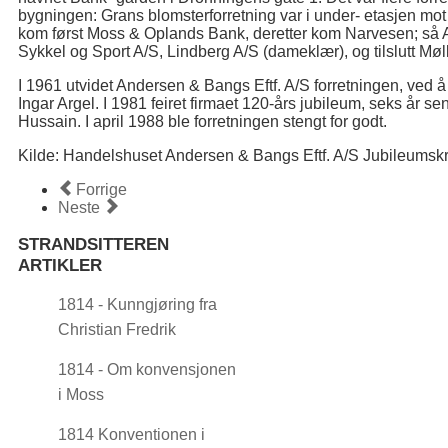
bygningen: Grans blomsterforretning var i under- etasjen mot
kom først Moss & Oplands Bank, deretter kom Narvesen; så 
Sykkel og Sport A/S, Lindberg A/S (dameklær), og tilslutt Møl
I 1961 utvidet Andersen & Bangs Eftf. A/S forretningen, ved å 
Ingar Argel. I 1981 feiret firmaet 120-års jubileum, seks år sen
Hussain. I april 1988 ble forretningen stengt for godt.
Kilde: Handelshuset Andersen & Bangs Eftf. A/S Jubileumskr
Forrige
Neste
STRANDSITTEREN
ARTIKLER
1814 - Kunngjøring fra
Christian Fredrik
1814 - Om konvensjonen
i Moss
1814 Konventionen i