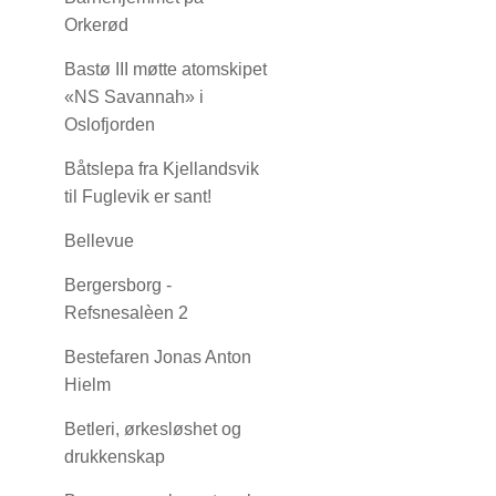
Orkerød
Bastø III møtte atomskipet
«NS Savannah» i
Oslofjorden
Båtslepa fra Kjellandsvik
til Fuglevik er sant!
Bellevue
Bergersborg -
Refsnesalèen 2
Bestefaren Jonas Anton
Hielm
Betleri, ørkesløshet og
drukkenskap