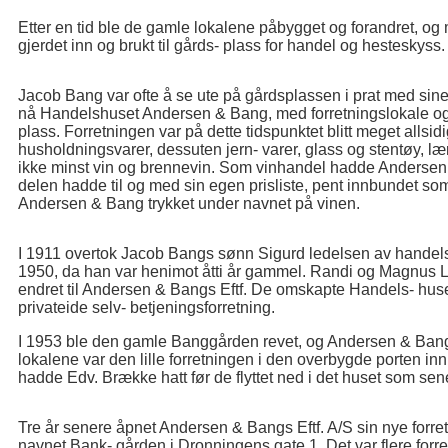
Etter en tid ble de gamle lokalene påbygget og forandret, o
gjerdet inn og brukt til gårds- plass for handel og hesteskyss.
Jacob Bang var ofte å se ute på gårdsplassen i prat med sine
nå Handelshuset Andersen & Bang, med forretningslokale og 
plass. Forretningen var på dette tidspunktet blitt meget allsid
husholdningsvarer, dessuten jern- varer, glass og stentøy, lær
ikke minst vin og brennevin. Som vinhandel hadde Andersen
delen hadde til og med sin egen prisliste, pent innbundet som e
Andersen & Bang trykket under navnet på vinen.
I 1911 overtok Jacob Bangs sønn Sigurd ledelsen av handels- 
1950, da han var henimot åtti år gammel. Randi og Magnus L
endret til Andersen & Bangs Eftf. De omskapte Handels- huset
privateide selv- betjeningsforretning.
I 1953 ble den gamle Banggården revet, og Andersen & Bangs E
lokalene var den lille forretningen i den overbygde porten inn t
hadde Edv. Brække hatt før de flyttet ned i det huset som se
Tre år senere åpnet Andersen & Bangs Eftf. A/S sin nye forretn
navnet Bank- gården i Dronningens gate 1. Det var flere forret