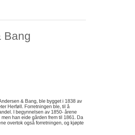
& Bang
Andersen & Bang, ble bygget i 1838 av
r Herføll. Forretningen ble, til å
andel. I begynnelsen av 1850- årene
t, men han eide gården frem til 1861. Da
ene overtok også forretningen, og kjøpte