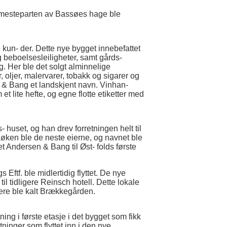
g mesteparten av Bassøes hage ble
 kun- der. Dette nye bygget innebefattet
beboelsesleiligheter, samt gårds-
ig. Her ble det solgt alminnelige
, oljer, malervarer, tobakk og sigarer og
 & Bang et landskjent navn. Vinhan-
t lite hefte, og egne flotte etiketter med
huset, og han drev forretningen helt til
øken ble de neste eierne, og navnet ble
 Andersen & Bang til Øst- folds første
ftf. ble midlertidig flyttet. De nye
il tidligere Reinsch hotell. Dette lokale
nere ble kalt Brækkegården.
ing i første etasje i det bygget som fikk
ninger som flyttet inn i den nye