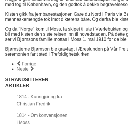
med tog til København, og den godtok å dekke begravelseso
Kisten gikk fra jernbanestasjonen Gare du Nord i Paris via B
menneskemengde tok imot dikterens båre. Og derfra ble kiste
Og da "Norge" kom til Moss, la skipet til ute i Værlebukten o
bli med kisten den siste reisen inn til hovedstaden. På dette
ser vi Bjørnsons familie mottas i Moss 1. mai 1910 før de ble fr
Bjørnstjerne Bjørnson ble gravlagt i Æreslunden på Vår Frel
seremonien fant sted i Trefoldighetskirken.
Forrige
Neste
STRANDSITTEREN
ARTIKLER
1814 - Kunngjøring fra
Christian Fredrik
1814 - Om konvensjonen
i Moss