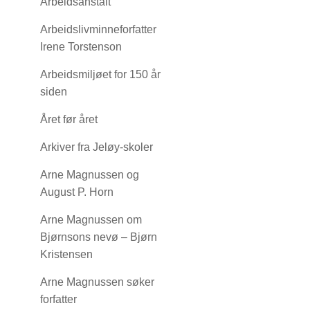
Arbeidsanstalt
Arbeidslivminneforfatter
Irene Torstenson
Arbeidsmiljøet for 150 år
siden
Året før året
Arkiver fra Jeløy-skoler
Arne Magnussen og
August P. Horn
Arne Magnussen om
Bjørnsons nevø – Bjørn
Kristensen
Arne Magnussen søker
forfatter