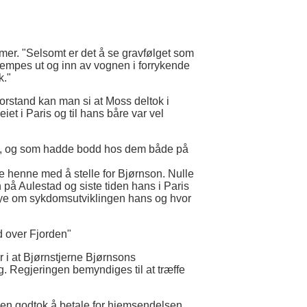
lmer. "Selsomt er det å se gravfølget som
lempes ut og inn av vognen i forrykende
k."
forstand kan man si at Moss deltok i
iet i Paris og til hans båre var vel
Als, og som hadde bodd hos dem både på
pe henne med å stelle for Bjørnson. Nulle
på Aulestad og siste tiden hans i Paris
 mye om sykdomsutviklingen hans og hvor
d over Fjorden"
er i at Bjørnstjerne Bjørnsons
. Regjeringen bemyndiges til at træffe
en godtok å betale for hjemsendelsen