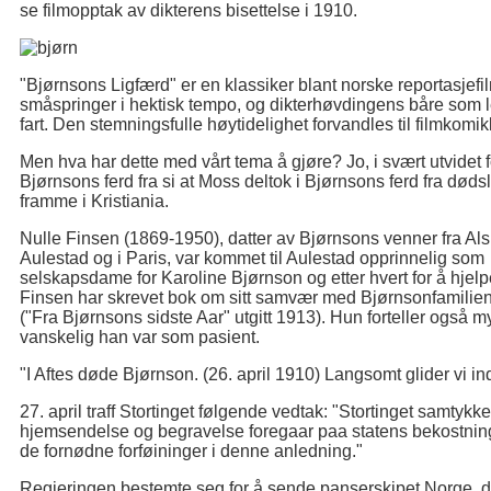
se filmopptak av dikterens bisettelse i 1910.
"Bjørnsons Ligfærd" er en klassiker blant norske reportasjefi
småspringer i hektisk tempo, og dikterhøvdingens båre som 
fart. Den stemningsfulle høytidelighet forvandles til filmkomik
Men hva har dette med vårt tema å gjøre? Jo, i svært utvidet 
Bjørnsons ferd fra si at Moss deltok i Bjørnsons ferd fra dødsle
framme i Kristiania.
Nulle Finsen (1869-1950), datter av Bjørnsons venner fra 
Aulestad og i Paris, var kommet til Aulestad opprinnelig som
selskapsdame for Karoline Bjørnson og etter hvert for å hjel
Finsen har skrevet bok om sitt samvær med Bjørnsonfamilien 
("Fra Bjørnsons sidste Aar" utgitt 1913). Hun forteller også
vanskelig han var som pasient.
"I Aftes døde Bjørnson. (26. april 1910) Langsomt glider vi in
27. april traff Stortinget følgende vedtak: "Stortinget samtykk
hjemsendelse og begravelse foregaar paa statens bekostning
de fornødne forføininger i denne anledning."
Regjeringen bestemte seg for å sende panserskipet Norge, d