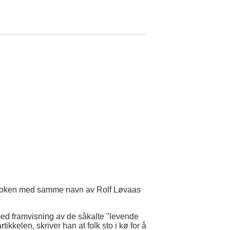
fra boken med samme navn av Rolf Løvaas
e med framvisning av de såkalte "levende
ikkelen, skriver han at folk sto i kø for å