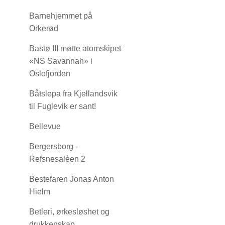
Barnehjemmet på
Orkerød
Bastø III møtte atomskipet
«NS Savannah» i
Oslofjorden
Båtslepa fra Kjellandsvik
til Fuglevik er sant!
Bellevue
Bergersborg -
Refsnesalèen 2
Bestefaren Jonas Anton
Hielm
Betleri, ørkesløshet og
drukkenskap