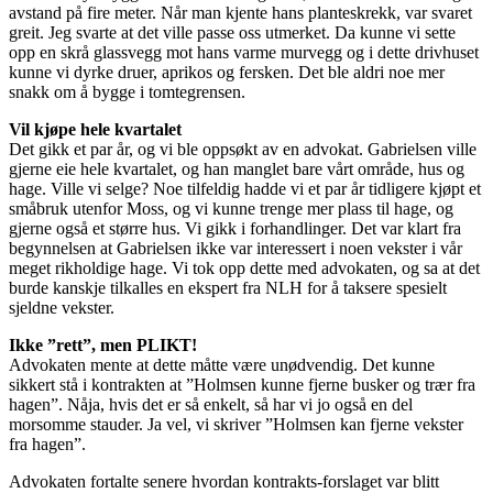
avstand på fire meter. Når man kjente hans planteskrekk, var svaret
greit. Jeg svarte at det ville passe oss utmerket. Da kunne vi sette
opp en skrå glassvegg mot hans varme murvegg og i dette drivhuset
kunne vi dyrke druer, aprikos og fersken. Det ble aldri noe mer
snakk om å bygge i tomtegrensen.
Vil kjøpe hele kvartalet
Det gikk et par år, og vi ble oppsøkt av en advokat. Gabrielsen ville
gjerne eie hele kvartalet, og han manglet bare vårt område, hus og
hage. Ville vi selge? Noe tilfeldig hadde vi et par år tidligere kjøpt et
småbruk utenfor Moss, og vi kunne trenge mer plass til hage, og
gjerne også et større hus. Vi gikk i forhandlinger. Det var klart fra
begynnelsen at Gabrielsen ikke var interessert i noen vekster i vår
meget rikholdige hage. Vi tok opp dette med advokaten, og sa at det
burde kanskje tilkalles en ekspert fra NLH for å taksere spesielt
sjeldne vekster.
Ikke ”rett”, men PLIKT!
Advokaten mente at dette måtte være unødvendig. Det kunne
sikkert stå i kontrakten at ”Holmsen kunne fjerne busker og trær fra
hagen”. Nåja, hvis det er så enkelt, så har vi jo også en del
morsomme stauder. Ja vel, vi skriver ”Holmsen kan fjerne vekster
fra hagen”.
Advokaten fortalte senere hvordan kontrakts-forslaget var blitt