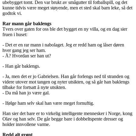
ubebygget tomt. Den var brukt av smågutter til fotballspill, og det
kunne tidvis være meget støyende, men et sted skal barn leke, så det
godtok vi.
Rar mann går baklengs
Tvers over gaten for oss ble det bygget en ny villa, og en dag sier
fruen i huset:
- Det er en rar mann i nabolaget. Jeg er redd ham og låser døren
hver gang jeg ser ham.
- Å? Hvordan ser han ut?
- Han går baklengs.
- Ja, men det er jo Gabrielsen. Han går forlengs ned til stranden og
videre utover mot tangen og nyter utsikten, og så går han baklengs
tilbake for fortsatt å nyte utsikten.
- Da må han jo være gal.
- Ifølge ham selv skal han være meget fornuftig.
Han sier det bare er to virkelig intelligente mennesker i Norge, kong
Olav og han selv. De går begge bare i dobbeltspente dresser og
holder innvollene varme.
Redd alt grønt