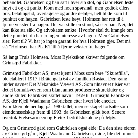
behandlet. Gabrielsen og han satt i hver sin stol, og Gabrielsen leste
høyt ett og ett punkt. Kom med noen spørsmål, men godtok ellers
pris, betalingstid, overtagelse og andre detaljer, helt til de kom til
punktet om hagen. Gabrielsen leste høyt: Holmsen har rett til å
fjerne vekster fra hagen. Det var stille en stund, så sier han. Nei, det
kan ikke stå slik. Og advokaten tenkte: Hvorfor skal du krangle om
dette punktet, du har jo ingen interesse av hagen. Men Gabrielsen
sier: Rett til? Vi har jo ingen garanti for hva Holmsen gjør. Det må
stå ”Holmsen har PLIKT til å fjerne vekster fra hagen”.
Så langt Truls Holmsen. Moss Byleksikon skriver følgende om
Grimsrød Fabrikker.
Grimsrød Fabrikker AS, mest kjent i Moss som bare "Skurefilla",
ble etablert i 1917 i Bråtengata 64 av familien Røstad. Den gang
under navnet Det Mekaniske Væveri AS. Som tilnavnet tilsier var
det et bomullsveveri som blant annet produserte skurekluter og
andre kluter. Fabrikken skiftet navn i 1959 til Grimsrød Fabrikker
AS, der Kjell Waalmann Gabrielsen etter hvert ble eneeier.
Fabrikken ble nedlagt på 1980-tallet, men selskapet fortsatte som
eiendomsselskap frem til 1993, da Gabrielsen gikk bort. Senere
overtok Frelsesarmeen og Fretex bedriftslokalene på Jeløy.
Og om Grimsrød gård som Gabrielsen også eide: Da den siste eieren
av Grimsrød gård, Kjell Waalmann Gabrielsen, døde, ble det funnet