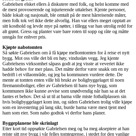
Gabrielsen elsket ellers å diskutere med folk, og helst komme med
de mest provoserende og injurierende uttalelser. Kjente personer,
både lokalt og nasjonalt, ble omtalt på de mest hårreisende måter,
men folk tok vel ikke dette alvorlig. Han var ellers meget opptatt av
sitt kosthold og levde mye på nøtter, i tillegg var han utrolig redd for
alt grønt. Gress og planter vare bare roten til sopp og råte og måtte
unngås for enhver pris.
Kjøpte nabotomten
Så søkte Gabrielsen om å få kjøpe mellomtomten for å reise et nytt
bygg. Mot oss ville det bli en høy, vindusløs vegg. Jeg kjente
Gabrielsens virksomhet såpass godt at jeg visste at veveriet ikke
hadde behov for mer plass. Det måtte derfor være snakk om en ny
bedrift i et villaområde, og jeg ba kommunen vurdere dette. De
mente at tomten enten ville bli brukt av boligbyggelaget til noen
firemannsboliger, eller av Gabrielsen til hans nye bygg, som
kommunen ikke kunne avvise som unødvendig når han sa at det
fantes et behov. Det så ut til at barna ville miste fotballplassen sin
hvis boligbyggelaget kom inn, og siden Gabrielsen trolig ville kjøpe
som en investering på lang sikt, burde barna være mest tjent med
ham som eier. Som nabo godtok vi derfor hans planer.
Byggeplanene ble skrinlagt
Etter kort tid oppsøkte Gabrielsen meg og ba meg akseptere at han
reiste sitt nye bygg i vår felles tomtegrense, i stedet for den vanlige