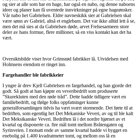
og sier at alle som har en hage, har også en nabo, og denne naboens
ideer og planer kan få uventede innvirkninger på egne hageønsker.
Vår nabo het Gabrielsen. Eldre navneskikk sier at Gabrielsen skal
være sønn av Gabriel, altså et englebarn. Det var ikke alltid lett å se,
men det må sies at da Gabrielsen døde, arvet Frelsesarmeen store
deler av hans formue, flere millioner, så en viss kontakt kan det ha
vært.
Oversiktsbilde viser hvor Grimsrød fabrikker lå. Utvidelsen med
Holmsens eiendom er ringet inn.
Fargehandler ble fabrikkeier
I yngre år drev Kjell Gabrielsen en fargehandel, og han gjorde det
godt. Så godt at han kjøpte en veveribedrift som produserte
”Skurekluten med den røde tråd”. Dette hadde tidligere vært en
familiebedrift, og ifølge folks oppfatninger kunne
generalforsamlingen tidvis ha vært svært stormende. Det førte til at
bedriften, som egentlig het Det Mekaniske Veveri, av og til ble kalt
Det Meksikanske Veveri. Bedriften lå i det nordre hjørnet av et
kvartal og disponerte ca. fire mål tomt mellom Bråtengaten og
Syrinveien. I motsatt ende av samme kvartal hadde vi bygget en
enebolig på 1.400 kvadratmeter tomt, og mellom oss lå en