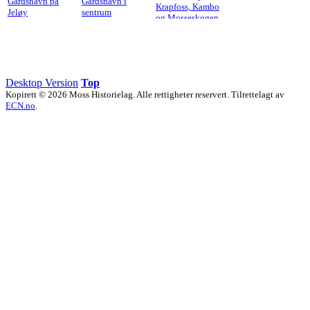
Gårdsnavn på
Gårdsnavn i
Krapfoss, Kambo
Jeløy
sentrum
og Mosseskogen
Desktop Version
Top
Kopirett © 2026 Moss Historielag. Alle rettigheter reservert. Tilrettelagt av
ECN.no
.