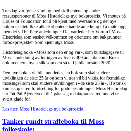
Torsdag var første samling med skribentene og andre
ressurspersoner til Moss Historielags nye bokprosjekt. Vi møttes på
House of Foundation for å bli kjent med hverandre og det nye
bokprosjektet. Ikke alle skribentene hadde anledning til å møte opp,
men det vil bli flere anledninger. Det var leder Per Vorum i Moss
Historielag som ønsket velkommen og orienterte om bakgrunnen
forbokprosjektet. Som kjent utga Moss
Historielag boka «Moss som den er og var», som bursdagsgave til
Moss i anledning av feiringen av byens 300 års jubileum. Boka
dokumenterte byen slik som den så ut i jubileumsåret 2020.
Den nye boken vil bli annerledes, en bok som skal studere
utviklingen de siste 25 år og som vi tror vil bli viktig for fremtidige
mossinger som skal studere utviklingen i «de siste 25 år». Historisk
kunnskap er en forutsetning for gode beslutninger. Moss Historielag
har fått Pål Bjerketvedt til å påta seg redaktøransvaret, noe vi er
svært glade for.
Les mer: Moss Historielags nye bokprosjekt
Tanker rundt straffeboka til Moss
folkeskole: