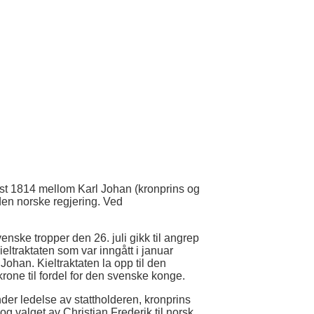
st 1814 mellom Karl Johan (kronprins og
den norske regjering. Ved
ske tropper den 26. juli gikk til angrep
ltraktaten som var inngått i januar
han. Kieltraktaten la opp til den
rone til fordel for den svenske konge.
nder ledelse av stattholderen, kronprins
og valget av Christian Frederik til norsk