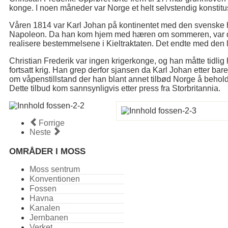
konge. I noen måneder var Norge et helt selvstendig konsti
Våren 1814 var Karl Johan på kontinentet med den svenske
Napoleon. Da han kom hjem med hæren om sommeren, var det kl
realisere bestemmelsene i Kieltraktaten. Det endte med den li
Christian Frederik var ingen krigerkonge, og han måtte tidlig h
fortsatt krig. Han grep derfor sjansen da Karl Johan etter bar
om våpenstillstand der han blant annet tilbød Norge å behol
Dette tilbud kom sannsynligvis etter press fra Storbritannia.
Forrige
Neste
OMRÅDER I MOSS
Moss sentrum
Konventionen
Fossen
Havna
Kanalen
Jernbanen
Verket