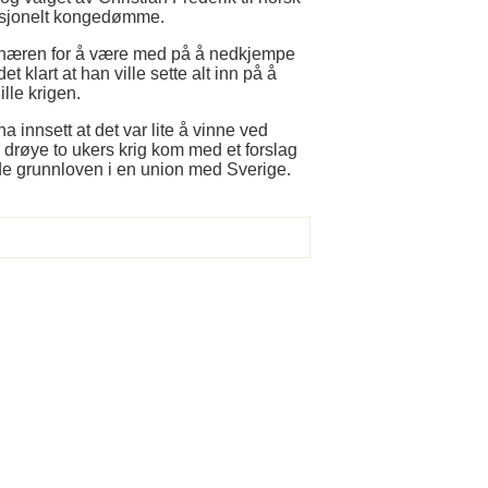
tusjonelt kongedømme.
 hæren for å være med på å nedkjempe
art at han ville sette alt inn på å
lle krigen.
a innsett at det var lite å vinne ved
e drøye to ukers krig kom med et forslag
de grunnloven i en union med Sverige.