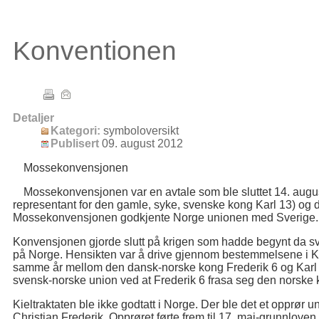
Konventionen
Detaljer
Kategori:
symboloversikt
Publisert
09. august 2012
Mossekonvensjonen
Mossekonvensjonen var en avtale som ble sluttet 14. augu
representant for den gamle, syke, svenske kong Karl 13) og 
Mossekonvensjonen godkjente Norge unionen med Sverige.
Konvensjonen gjorde slutt på krigen som hadde begynt da sven
på Norge. Hensikten var å drive gjennom bestemmelsene i Kie
samme år mellom den dansk-norske kong Frederik 6 og Karl Jo
svensk-norske union ved at Frederik 6 frasa seg den norske k
Kieltraktaten ble ikke godtatt i Norge. Der ble det et opprør u
Christian Frederik. Opprøret førte frem til 17. mai-grunnloven 