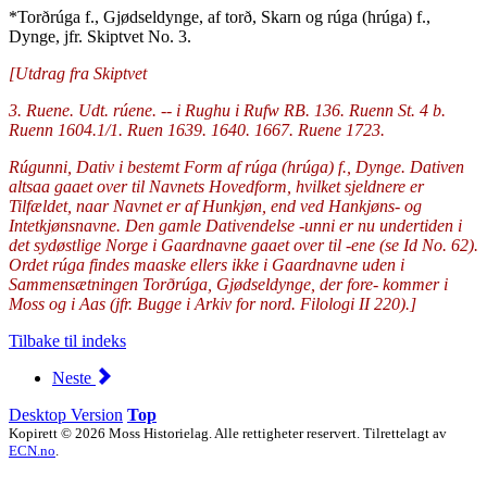
*Torðrúga f., Gjødseldynge, af torð, Skarn og rúga (hrúga) f.,
Dynge, jfr. Skiptvet No. 3.
[Utdrag fra Skiptvet
3. Ruene. Udt. rúene. -- i Rughu
i Rufw RB. 136. Ruenn St. 4 b.
Ruenn 1604.1/1. Ruen 1639. 1640. 1667. Ruene 1723.
Rúgunni, Dativ i bestemt Form af rúga (hrúga) f., Dynge. Dativen
altsaa gaaet over til Navnets Hovedform, hvilket sjeldnere er
Tilfældet, naar Navnet er af Hunkjøn, end ved Hankjøns- og
Intetkjønsnavne. Den gamle Dativendelse -unni er nu undertiden i
det sydøstlige Norge i Gaardnavne gaaet over til -ene (se Id No. 62).
Ordet rúga findes maaske ellers ikke i Gaardnavne uden i
Sammensætningen Torðrúga, Gjødseldynge, der fore- kommer i
Moss og i Aas (jfr. Bugge i Arkiv for nord. Filologi II 220).]
Tilbake til indeks
Neste
Desktop Version
Top
Kopirett © 2026 Moss Historielag. Alle rettigheter reservert. Tilrettelagt av
ECN.no
.