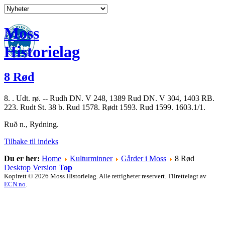
Moss
Historielag
8 Rød
8. . Udt. rø. -- Rudh DN. V 248, 1389 Rud DN. V 304, 1403 RB.
223. Rudt St. 38 b. Rud 1578. Rødt 1593. Rud 1599. 1603.1/1.
Ruð n., Rydning.
Tilbake til indeks
Du er her:
Home
Kulturminner
Gårder i Moss
8 Rød
Desktop Version
Top
Kopirett © 2026 Moss Historielag. Alle rettigheter reservert. Tilrettelagt av
ECN.no
.