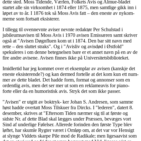
dette sted. Moss Tidende, Værlen, Folkets Avis og Almue-bladet
startet alle sin virksomhet i 1874 eller 1875, men samtlige gikk inn i
løpet av to år. I 1876 tok så Moss Avis fatt – den eneste av nykom-
merne som fortsatt eksisterer.
I tillegg til ovennevnte aviser nevnte redaktør Per Schulstad i
jubileumsavisen til Moss Avis i 1970 avisen Emissæren samt skriver
også at "Avisen Døgnfluen kom ut i 1874. Den bar sitt navn med
rette – den sluttet straks". Og i "Avisliv og avisdød i Østfold"
spekuleres i om denne betegnelsen bare er et annet navn på en av de
fire andre avisene. Avisen finnes ikke på Universitetsbiblioteket.
Imidlertid har jeg kommet over et eksemplar av avisen (kanskje det
eneste eksisterende?) og kan dermed fortelle at det kom kun ett num-
mer av dette bladet. Det hadde form, format og annonser som en
ordentlig avis, men det ser mer ut som en reklameavis for piano-
forte eller da en humoristisk avis. Stryk det som ikke passer.
"Avisen" er utgitt av boktryk- ker Johan S. Andresen, som samme
høst hadde overtatt Moss Tilskuer fra Dircks. I "lederen", datert 8.
desember, skrives at "Eftersom Tiden nærmer sig til at første og
sidste Nr. af dette Blad skal lægges under Præssen, bevæges vort
Sind af underlige Følelser. Allerede forinden den første Type blev
løftet, har skumle Rygter været i Omløp om, at det var vor Hensigt
at slynge Viddets skarpe Pile mod de Radikale; men ligesaavist som