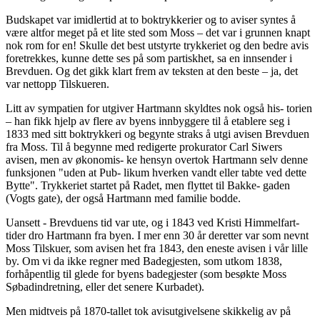
Budskapet var imidlertid at to boktrykkerier og to aviser syntes å
være altfor meget på et lite sted som Moss – det var i grunnen knapt
nok rom for en! Skulle det best utstyrte trykkeriet og den bedre avis
foretrekkes, kunne dette ses på som partiskhet, sa en innsender i
Brevduen. Og det gikk klart frem av teksten at den beste – ja, det
var nettopp Tilskueren.
Litt av sympatien for utgiver Hartmann skyldtes nok også his- torien
– han fikk hjelp av flere av byens innbyggere til å etablere seg i
1833 med sitt boktrykkeri og begynte straks å utgi avisen Brevduen
fra Moss. Til å begynne med redigerte prokurator Carl Siwers
avisen, men av økonomis- ke hensyn overtok Hartmann selv denne
funksjonen "uden at Pub- likum hverken vandt eller tabte ved dette
Bytte". Trykkeriet startet på Radet, men flyttet til Bakke- gaden
(Vogts gate), der også Hartmann med familie bodde.
Uansett - Brevduens tid var ute, og i 1843 ved Kristi Himmelfart-
tider dro Hartmann fra byen. I mer enn 30 år deretter var som nevnt
Moss Tilskuer, som avisen het fra 1843, den eneste avisen i vår lille
by. Om vi da ikke regner med Badegjesten, som utkom 1838,
forhåpentlig til glede for byens badegjester (som besøkte Moss
Søbadindretning, eller det senere Kurbadet).
Men midtveis på 1870-tallet tok avisutgivelsene skikkelig av på