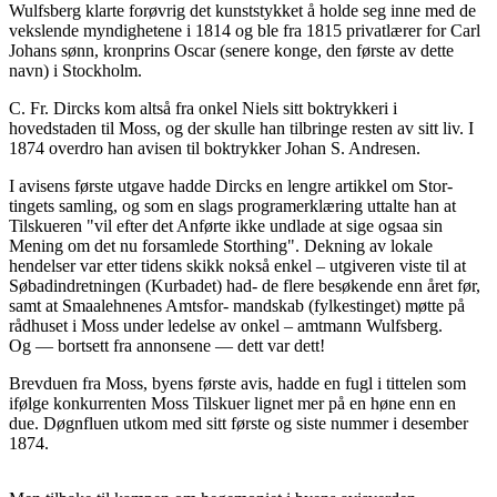
Wulfsberg klarte forøvrig det kunststykket å holde seg inne med de
vekslende myndighetene i 1814 og ble fra 1815 privatlærer for Carl
Johans sønn, kronprins Oscar (senere konge, den første av dette
navn) i Stockholm.
C. Fr. Dircks kom altså fra onkel Niels sitt boktrykkeri i
hovedstaden til Moss, og der skulle han tilbringe resten av sitt liv. I
1874 overdro han avisen til boktrykker Johan S. Andresen.
I avisens første utgave hadde Dircks en lengre artikkel om Stor-
tingets samling, og som en slags programerklæring uttalte han at
Tilskueren "vil efter det Anførte ikke undlade at sige ogsaa sin
Mening om det nu forsamlede Storthing". Dekning av lokale
hendelser var etter tidens skikk nokså enkel – utgiveren viste til at
Søbadindretningen (Kurbadet) had- de flere besøkende enn året før,
samt at Smaalehnenes Amtsfor- mandskab (fylkestinget) møtte på
rådhuset i Moss under ledelse av onkel – amtmann Wulfsberg.
Og — bortsett fra annonsene — dett var dett!
Brevduen fra Moss, byens første avis, hadde en fugl i tittelen som
ifølge konkurrenten Moss Tilskuer lignet mer på en høne enn en
due. Døgnfluen utkom med sitt første og siste nummer i desember
1874.