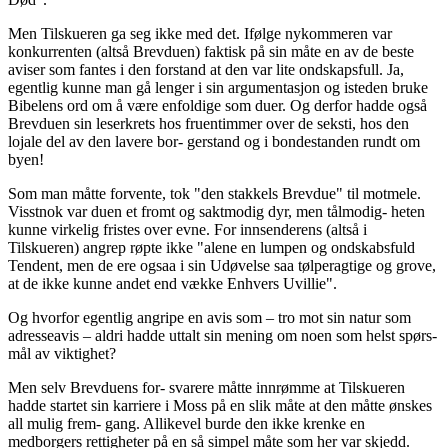
Men Tilskueren ga seg ikke med det. Ifølge nykommeren var
konkurrenten (altså Brevduen) faktisk på sin måte en av de beste
aviser som fantes i den forstand at den var lite ondskapsfull. Ja,
egentlig kunne man gå lenger i sin argumentasjon og isteden bruke
Bibelens ord om å være enfoldige som duer. Og derfor hadde også
Brevduen sin leserkrets hos fruentimmer over de seksti, hos den
lojale del av den lavere bor- gerstand og i bondestanden rundt om
byen!
Som man måtte forvente, tok "den stakkels Brevdue" til motmele.
Visstnok var duen et fromt og saktmodig dyr, men tålmodig- heten
kunne virkelig fristes over evne. For innsenderens (altså i
Tilskueren) angrep røpte ikke "alene en lumpen og ondskabsfuld
Tendent, men de ere ogsaa i sin Udøvelse saa tølperagtige og grove,
at de ikke kunne andet end vække Enhvers Uvillie".
Og hvorfor egentlig angripe en avis som – tro mot sin natur som
adresseavis – aldri hadde uttalt sin mening om noen som helst spørs-
mål av viktighet?
Men selv Brevduens for- svarere måtte innrømme at Tilskueren
hadde startet sin karriere i Moss på en slik måte at den måtte ønskes
all mulig frem- gang. Allikevel burde den ikke krenke en
medborgers rettigheter på en så simpel måte som her var skjedd.