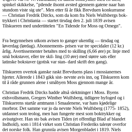
spinkel skikkelse, "pilende ilsomt avsted gjennem gatene naar han
stundom viste sig ute". Men etter få år fikk Brevduen konkurranse
— Christian Fredrik Dircks, som da kom fra Niels Wulfsbergs bok-
trykkeri i Christiania — startet tirsdag den 2. juli 1839 avisen
Tilskueren med undertittelen "En Tidende for Moss og Omegn".
Fra begynnelsen utkom avisen to ganger ukentlig — tirsdag og
løverdag (lørdag). Abonnements- prisen var tre specidaler (12 kr.)
årlig. Avertissementer betaltes med to skilling (6,66 øre) pr. linje med
små bokstaver, eller tre skil- ling (10 øre) med større sats eller
latinske bokstaver (gotisk var stan- dard skrift den gang).
Tilskueren overtok ganske raskt Brevduens plass i mossianernes
hjerter. Allerede i 1843 gikk sist- nevnte avis inn, og Tilskueren kom
til å råde grunnen alene i småbyen Moss gjennom mange år.
Christian Fredrik Dircks hadde altså slektninger i Moss. Byens
eidsvollsmann, Gregers Winther Wulfsberg, tidligere byfoged og i
Tilskuerens startår amtmann i Smaalenene, var hans kjødelige
morbror. Det samme var jo da nevnte Niels Wulfsberg (1775- 1852),
utdannet som teolog, men han fungerte mest som boktrykker og
avisutgiver. Han sto bak avisen Tiden (et offentligt Blad af blandet
Indhold), som i 1814 virket som Christian Frederiks talerør overfor
det norske folk. Han grunnla avisen Morgenbladet i 1819. Niels