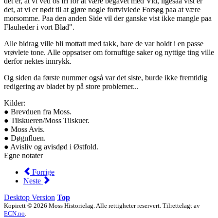
det er, at vi ved os fri for at være begavet med Vid, ligesaa vist er
det, at vi er nødt til at gjøre nogle fortvivlede Forsøg paa at være
morsomme. Paa den anden Side vil der ganske vist ikke mangle paa
Flauheder i vort Blad".
Alle bidrag ville bli mottatt med takk, bare de var holdt i en passe
vrøvlete tone. Alle oppsatser om fornuftige saker og nyttige ting ville
derfor nektes innrykk.
Og siden da første nummer også var det siste, burde ikke fremtidig
redigering av bladet by på store problemer...
Kilder:
● Brevduen fra Moss.
● Tilskueren/Moss Tilskuer.
● Moss Avis.
● Døgnfluen.
● Avisliv og avisdød i Østfold.
Egne notater
Forrige
Neste
Desktop Version
Top
Kopirett © 2026 Moss Historielag. Alle rettigheter reservert. Tilrettelagt av
ECN.no
.