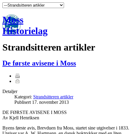
Moss
Historielag
Strandsitteren artikler
De første avisene i Moss
Detaljer
Kategori:
Strandsitteren artikler
Publisert
17. november 2013
DE FØRSTE AVISENE I MOSS
Av Kjell Henriksen
Byens første avis, Brevduen fra Moss, startet sine utgivelser i 1833.
Utgiver var A. W. Hartmann, en dansk boktrykker med en liten,