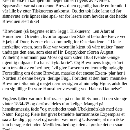
Men tilbake til kampen om hegemoniet i byens avisverden.
Spørsmålet var nå om denne Brev- duen egentlig hadde en fremtid i
vår lille by etter Tilskuerens ankomst. Og det tok ikke lang tid før
sistnevnte avis åpnet sine spal- ter for lesere som hevdet at det hadde
Brevduen slett ikke!
"Brevduen (så begynte et inn- legg i Tilskueren) ...en Afart af
Huusduen i Orienten, hvorfor ogsaa den Skik at befordre Breve ved
Hjælp af Duer, især er eien- dommelig for Østerlandene..." Dette
merkelige vesen, som ikke var vesentlig kjent på våre trakter "naar
undtages den ene, som eies af Hr. Bogtrykker (Søren August
Wilhelm) Hartmann paa Moss og som siden 1833 tvende Gange
ugentlig udgaaer fra hans Tryk- kerie". Og Brevduens logo, skåret
som tresnitt av en berliner, "vil give Læseren en temmelig nøiagtig
Forestilling om denne Brevdue, maaske det eneste Exem- plar her i
Norden af denne besyn- derlige Fugl. Foruden at den hart- mannske
Brevdue i Skabning meget nærmer sig en alminnelig Høne, adskiller
den sig tillige fra vore Huusduer væsentlig ved Halens Dannelse".
Fuglens føtter var nok forfros- set på en tur til Svinndal i den strenge
vinter 1834-35 og derfor aldeles ubrukelige. Mangel på
hensiktsmessig føde "og overhodet totalt Ubekjendtskab med dets
Natur, Røgt og Pleie har givet bemeldte hartmannske Expemplar et
saa affældigt, pjusket og næsten væmmelig Udseende, at man ikke
kan betragte det uden Medliden- hed og uden at ønske det en snar
Død".