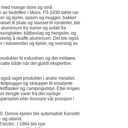
yen med mange store og små
 av bedriften i Moss. På 1930-tallet var
ller og kjeler, spann og mugger, bakker
lset til plate og stanset til rondeller, ble
t aluminium fra barrer og avfall fra
ssinglykter, båtbeslag og hengsler, og
nskelig å skaffe aluminium. Det ble også
 i kasseroller og kjeler, og sveising av
dukter til industrien og det militære.
atte både når det gjaldt ekspertise,
gså laget produkter i andre metaller.
 teltplugger og skitupper til emaljerte
feltflasker og campingutstyr. Etter krigen
er trengte varer fra det vanlige
rspørselen eller forsvare vår posisjon i
60. Denne kjelen ble automatisk framstilt
- og utland,
Electric. I 1964 ble nye