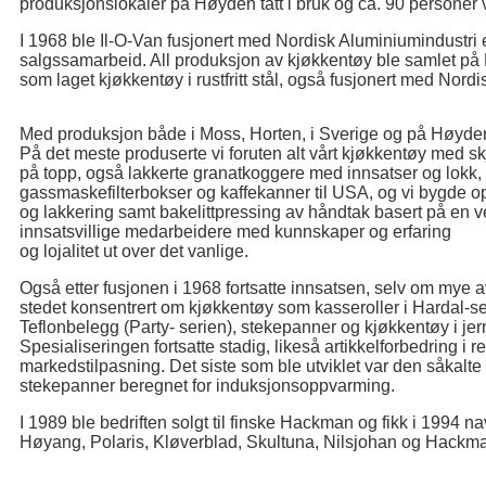
produksjonslokaler på Høyden tatt i bruk og ca. 90 personer v
I 1968 ble Il-O-Van fusjonert med Nordisk Aluminiumindustri e
salgssamarbeid. All produksjon av kjøkkentøy ble samlet på 
som laget kjøkkentøy i rustfritt stål, også fusjonert med Nor
Med produksjon både i Moss, Horten, i Sverige og på Høyden, 
På det meste produserte vi foruten alt vårt kjøkkentøy med 
på topp, også lakkerte granatkoggere med innsatser og lokk, 
gassmaskefilterbokser og kaffekanner til USA, og vi bygde 
og lakkering samt bakelittpressing av håndtak basert på en ve
innsatsvillige medarbeidere med kunnskaper og erfaring
og lojalitet ut over det vanlige.
Også etter fusjonen i 1968 fortsatte innsatsen, selv om mye 
stedet konsentrert om kjøkkentøy som kasseroller i Hardal-s
Teflonbelegg (Party- serien), stekepanner og kjøkkentøy i jern og
Spesialiseringen fortsatte stadig, likeså artikkelforbedring i 
markedstilpasning. Det siste som ble utviklet var den såkalte
stekepanner beregnet for induksjonsoppvarming.
I 1989 ble bedriften solgt til finske Hackman og fikk i 1994
Høyang, Polaris, Kløverblad, Skultuna, Nilsjohan og Hackm