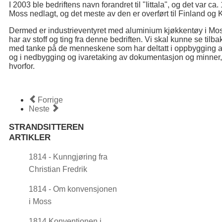
I 2003 ble bedriftens navn forandret til "Iittala", og det var c
Moss nedlagt, og det meste av den er overført til Finland og 
Dermed er industrieventyret med aluminium kjøkkentøy i Moss sl
har av stoff og ting fra denne bedriften. Vi skal kunne se tilb
med tanke på de menneskene som har deltatt i oppbygging av 
og i nedbygging og ivaretaking av dokumentasjon og minner, 
hvorfor.
Forrige
Neste
STRANDSITTEREN
ARTIKLER
1814 - Kunngjøring fra
Christian Fredrik
1814 - Om konvensjonen
i Moss
1814 Konventionen i