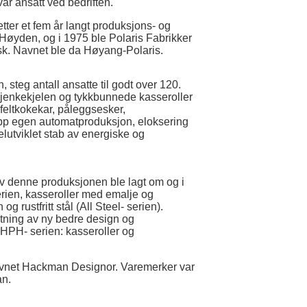
ar ansatt ved bedriften.
tter et fem år langt produksjons- og
Høyden, og i 1975 ble Polaris Fabrikker
disk. Navnet ble da Høyang-Polaris.
steg antall ansatte til godt over 120.
skjenkekjelen og tykkbunnede kasseroller
feltkokekar, påleggsesker,
opp egen automatproduksjon, eloksering
lutviklet stab av energiske og
av denne produksjonen ble lagt om og i
erien, kasseroller med emalje og
 rustfritt stål (All Steel- serien).
retning av ny bedre design og
 HPH- serien: kasseroller og
 navnet Hackman Designor. Varemerker var
an.