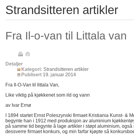
Strandsitteren artikler
Fra Il-o-van til Littala van
Detaljer
Kategori:
Strandsitteren artikler
Publisert
19. januar 2014
Fra Il-O-Van til Iittala Van,
Like viktig på kjøkkenet som ild og vann
av Ivar Ernø
I 1894 startet Ernst Poleszynski firmaet Kristiania Kunst- & 
begynte han i 1912 med produksjon av aluminium kjøkkentøy.
på samme tid begynte å lage artikler i støpt aluminium, også
dessverre firmaet konkurs, og min farfar kjøpte så konkursboet