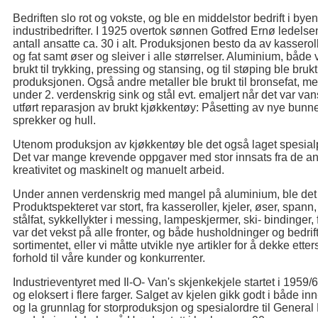
Bedriften slo rot og vokste, og ble en middelstor bedrift i b
industribedrifter. I 1925 overtok sønnen Gotfred Ernø ledelsen
antall ansatte ca. 30 i alt. Produksjonen besto da av kassero
og fat samt øser og sleiver i alle størrelser. Aluminium, både va
brukt til trykking, pressing og stansing, og til støping ble bruk
produksjonen. Også andre metaller ble brukt til bronsefat, me
under 2. verdenskrig sink og stål evt. emaljert når det var va
utført reparasjon av brukt kjøkkentøy: Påsetting av nye bunner
sprekker og hull.
Utenom produksjon av kjøkkentøy ble det også laget spesialpro
Det var mange krevende oppgaver med stor innsats fra de ans
kreativitet og maskinelt og manuelt arbeid.
Under annen verdenskrig med mangel på aluminium, ble det o
Produktspekteret var stort, fra kasseroller, kjeler, øser, spann,
stålfat, sykkellykter i messing, lampeskjermer, ski- bindinger, 
var det vekst på alle fronter, og både husholdninger og bedrift
sortimentet, eller vi måtte utvikle nye artikler for å dekke ette
forhold til våre kunder og konkurrenter.
Industrieventyret med Il-O- Van's skjenkekjele startet i 1959/
og eloksert i flere farger. Salget av kjelen gikk godt i både inn
og la grunnlag for storproduksjon og spesialordre til General 