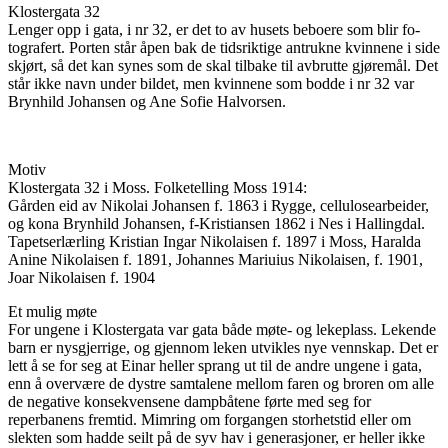
Klostergata 32
Lenger opp i gata, i nr 32, er det to av husets beboere som blir fo-
tografert. Porten står åpen bak de tidsriktige antrukne kvinnene i side
skjørt, så det kan synes som de skal tilbake til avbrutte gjøremål. Det
står ikke navn under bildet, men kvinnene som bodde i nr 32 var
Brynhild Johansen og Ane Sofie Halvorsen.
Motiv
Klostergata 32 i Moss. Folketelling Moss 1914:
Gården eid av Nikolai Johansen f. 1863 i Rygge, cellulosearbeider,
og kona Brynhild Johansen, f-Kristiansen 1862 i Nes i Hallingdal.
Tapetserlærling Kristian Ingar Nikolaisen f. 1897 i Moss, Haralda
Anine Nikolaisen f. 1891, Johannes Mariuius Nikolaisen, f. 1901,
Joar Nikolaisen f. 1904
Et mulig møte
For ungene i Klostergata var gata både møte- og lekeplass. Lekende
barn er nysgjerrige, og gjennom leken utvikles nye vennskap. Det er
lett å se for seg at Einar heller sprang ut til de andre ungene i gata,
enn å overvære de dystre samtalene mellom faren og broren om alle
de negative konsekvensene dampbåtene førte med seg for
reperbanens fremtid. Mimring om forgangen storhetstid eller om
slekten som hadde seilt på de syv hav i generasjoner, er heller ikke