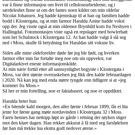
var å finne informasjon om livet til cellulosearbeiderne, og i
særdeleshet finne ut om det fantes noen kilder om min oldefar
Nicolai Johansen. Jeg hadde kjennskap til at han og familien hadde
bodd i Klostergata, og at min farmor Haralda Anine hadde vokst
opp der. Jeg visste også at min oldemor Brynhild kom fra Nesbyen i
Hallingdal. Fotomontasjen viste også en repslager med bowlerhatt
som het Schulstock i Klostergata 12. At han hadde valgt å slå seg
ned i Moss, skulle få betydning for Haraldas sitt voksne liv.
Siden alle mine oldeforeldre døde før jeg ble født, og hverken
farmor eller min far fortalte meg noe om sin oppvekst, var
Digitalarkivet eneste informasjonskilde.
At min nære fortid etter all sannsynlighet begynte i Klostergata i
Moss, var den største overraskelsen jeg fikk den kalde februardagen
i 2020. Nå kan jeg med enda større tyngde enn tidligere si at «jeg
kommer fra Moss.»
Så her er min fortelling, noe er faktabasert, og noe er oppdiktet.
Haralda heter hun
«En bitende kald morgen, den aller første i februar 1899, får ei lita
jente for første gang møte nordavinden i Klostergata 32 i Moss.
Faren hennes har nettopp løpt av gårde i retning der røyken stiger
mot den klare dagen. Han rekker akkurat å få med seg farsfølelsen
før han må trekke lua ekstra godt nedover ørene.»