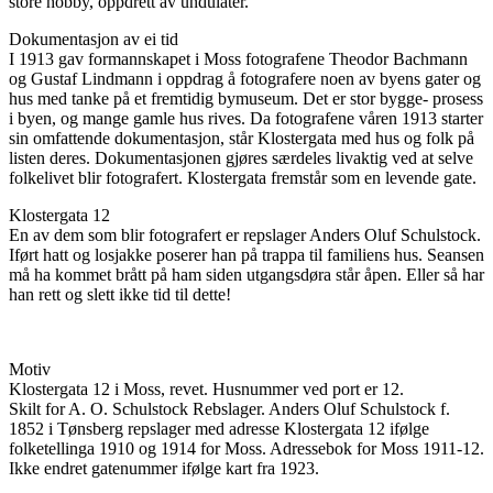
store hobby, oppdrett av undulater.
Dokumentasjon av ei tid
I 1913 gav formannskapet i Moss fotografene Theodor Bachmann
og Gustaf Lindmann i oppdrag å fotografere noen av byens gater og
hus med tanke på et fremtidig bymuseum. Det er stor bygge- prosess
i byen, og mange gamle hus rives. Da fotografene våren 1913 starter
sin omfattende dokumentasjon, står Klostergata med hus og folk på
listen deres. Dokumentasjonen gjøres særdeles livaktig ved at selve
folkelivet blir fotografert. Klostergata fremstår som en levende gate.
Klostergata 12
En av dem som blir fotografert er repslager Anders Oluf Schulstock.
Iført hatt og losjakke poserer han på trappa til familiens hus. Seansen
må ha kommet brått på ham siden utgangsdøra står åpen. Eller så har
han rett og slett ikke tid til dette!
Motiv
Klostergata 12 i Moss, revet. Husnummer ved port er 12.
Skilt for A. O. Schulstock Rebslager. Anders Oluf Schulstock f.
1852 i Tønsberg repslager med adresse Klostergata 12 ifølge
folketellinga 1910 og 1914 for Moss. Adressebok for Moss 1911-12.
Ikke endret gatenummer ifølge kart fra 1923.