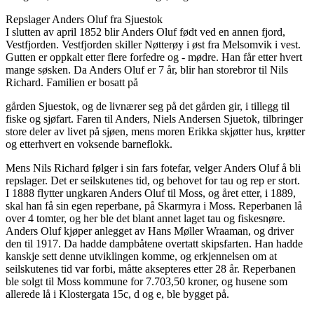
Repslager Anders Oluf fra Sjuestok
I slutten av april 1852 blir Anders Oluf født ved en annen fjord,
Vestfjorden. Vestfjorden skiller Nøtterøy i øst fra Melsomvik i vest.
Gutten er oppkalt etter flere forfedre og - mødre. Han får etter hvert
mange søsken. Da Anders Oluf er 7 år, blir han storebror til Nils
Richard. Familien er bosatt på
gården Sjuestok, og de livnærer seg på det gården gir, i tillegg til
fiske og sjøfart. Faren til Anders, Niels Andersen Sjuetok, tilbringer
store deler av livet på sjøen, mens moren Erikka skjøtter hus, krøtter
og etterhvert en voksende barneflokk.
Mens Nils Richard følger i sin fars fotefar, velger Anders Oluf å bli
repslager. Det er seilskutenes tid, og behovet for tau og rep er stort.
I 1888 flytter ungkaren Anders Oluf til Moss, og året etter, i 1889,
skal han få sin egen reperbane, på Skarmyra i Moss. Reperbanen lå
over 4 tomter, og her ble det blant annet laget tau og fiskesnøre.
Anders Oluf kjøper anlegget av Hans Møller Wraaman, og driver
den til 1917. Da hadde dampbåtene overtatt skipsfarten. Han hadde
kanskje sett denne utviklingen komme, og erkjennelsen om at
seilskutenes tid var forbi, måtte aksepteres etter 28 år. Reperbanen
ble solgt til Moss kommune for 7.703,50 kroner, og husene som
allerede lå i Klostergata 15c, d og e, ble bygget på.