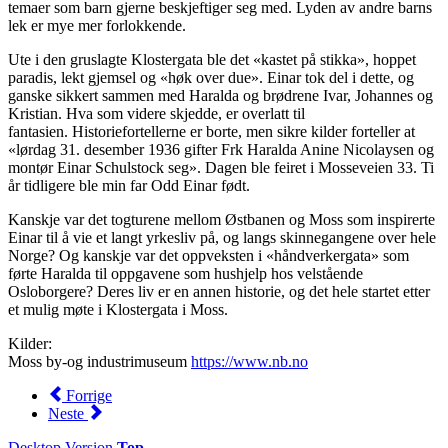
temaer som barn gjerne beskjeftiger seg med. Lyden av andre barns
lek er mye mer forlokkende.
Ute i den gruslagte Klostergata ble det «kastet på stikka», hoppet
paradis, lekt gjemsel og «høk over due». Einar tok del i dette, og
ganske sikkert sammen med Haralda og brødrene Ivar, Johannes og
Kristian. Hva som videre skjedde, er overlatt til
fantasien. Historiefortellerne er borte, men sikre kilder forteller at
«lørdag 31. desember 1936 gifter Frk Haralda Anine Nicolaysen og
montør Einar Schulstock seg». Dagen ble feiret i Mosseveien 33. Ti
år tidligere ble min far Odd Einar født.
Kanskje var det togturene mellom Østbanen og Moss som inspirerte
Einar til å vie et langt yrkesliv på, og langs skinnegangene over hele
Norge? Og kanskje var det oppveksten i «håndverkergata» som
førte Haralda til oppgavene som hushjelp hos velstående
Osloborgere? Deres liv er en annen historie, og det hele startet etter
et mulig møte i Klostergata i Moss.
Kilder:
Moss by-og industrimuseum
https://www.nb.no
Forrige
Neste
Desktop Version
Top