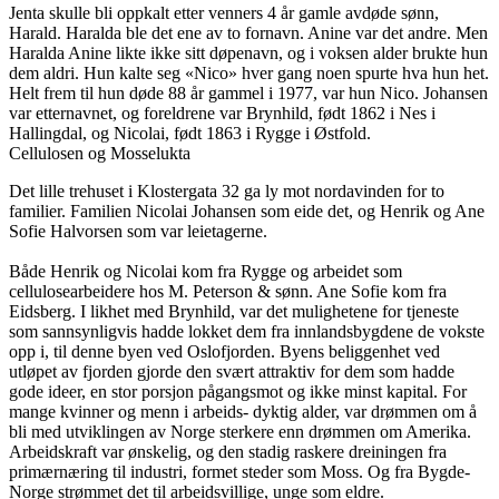
Jenta skulle bli oppkalt etter venners 4 år gamle avdøde sønn,
Harald. Haralda ble det ene av to fornavn. Anine var det andre. Men
Haralda Anine likte ikke sitt døpenavn, og i voksen alder brukte hun
dem aldri. Hun kalte seg «Nico» hver gang noen spurte hva hun het.
Helt frem til hun døde 88 år gammel i 1977, var hun Nico. Johansen
var etternavnet, og foreldrene var Brynhild, født 1862 i Nes i
Hallingdal, og Nicolai, født 1863 i Rygge i Østfold.
Cellulosen og Mosselukta
Det lille trehuset i Klostergata 32 ga ly mot nordavinden for to
familier. Familien Nicolai Johansen som eide det, og Henrik og Ane
Sofie Halvorsen som var leietagerne.
Både Henrik og Nicolai kom fra Rygge og arbeidet som
cellulosearbeidere hos M. Peterson & sønn. Ane Sofie kom fra
Eidsberg. I likhet med Brynhild, var det mulighetene for tjeneste
som sannsynligvis hadde lokket dem fra innlandsbygdene de vokste
opp i, til denne byen ved Oslofjorden. Byens beliggenhet ved
utløpet av fjorden gjorde den svært attraktiv for dem som hadde
gode ideer, en stor porsjon pågangsmot og ikke minst kapital. For
mange kvinner og menn i arbeids- dyktig alder, var drømmen om å
bli med utviklingen av Norge sterkere enn drømmen om Amerika.
Arbeidskraft var ønskelig, og den stadig raskere dreiningen fra
primærnæring til industri, formet steder som Moss. Og fra Bygde-
Norge strømmet det til arbeidsvillige, unge som eldre.