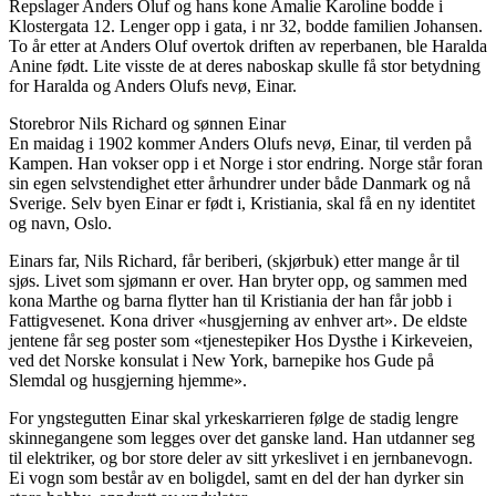
Repslager Anders Oluf og hans kone Amalie Karoline bodde i
Klostergata 12. Lenger opp i gata, i nr 32, bodde familien Johansen.
To år etter at Anders Oluf overtok driften av reperbanen, ble Haralda
Anine født. Lite visste de at deres naboskap skulle få stor betydning
for Haralda og Anders Olufs nevø, Einar.
Storebror Nils Richard og sønnen Einar
En maidag i 1902 kommer Anders Olufs nevø, Einar, til verden på
Kampen. Han vokser opp i et Norge i stor endring. Norge står foran
sin egen selvstendighet etter århundrer under både Danmark og nå
Sverige. Selv byen Einar er født i, Kristiania, skal få en ny identitet
og navn, Oslo.
Einars far, Nils Richard, får beriberi, (skjørbuk) etter mange år til
sjøs. Livet som sjømann er over. Han bryter opp, og sammen med
kona Marthe og barna flytter han til Kristiania der han får jobb i
Fattigvesenet. Kona driver «husgjerning av enhver art». De eldste
jentene får seg poster som «tjenestepiker Hos Dysthe i Kirkeveien,
ved det Norske konsulat i New York, barnepike hos Gude på
Slemdal og husgjerning hjemme».
For yngstegutten Einar skal yrkeskarrieren følge de stadig lengre
skinnegangene som legges over det ganske land. Han utdanner seg
til elektriker, og bor store deler av sitt yrkeslivet i en jernbanevogn.
Ei vogn som består av en boligdel, samt en del der han dyrker sin