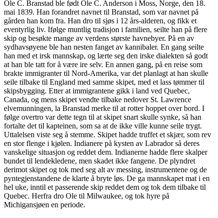
Ole C. Branstad ble født Ole C. Anderson i Moss, Norge, den 18.
mai 1839. Han forandret navnet til Branstad, som var navnet på
gården han kom fra. Han dro til sjøs i 12 års-alderen, og fikk et
eventyrlig liv. Ifølge muntlig tradisjon i familien, seilte han på flere
skip og besøkte mange av verdens største havnebyer. På en av
sydhavsøyene ble han nesten fanget av kannibaler. En gang seilte
han med et irsk mannskap, og lærte seg den irske dialekten så godt
at han ble tatt for å være ire selv. En annen gang, på en reise som
brakte immigranter til Nord-Amerika, var det planlagt at han skulle
seile tilbake til England med samme skipet, med et lass tømmer til
skipsbygging. Etter at immigrantene gikk i land ved Quebec,
Canada, og mens skipet vendte tilbake nedover St. Lawrence
elvemunningen, la Branstad merke til at rotter hoppet over bord. I
følge overtro var dette tegn til at skipet snart skulle synke, så han
fortalte det til kapteinen, som sa at de ikke ville kunne seile trygt.
Uttalelsen viste seg å stemme. Skipet hadde truffet et skjær, som rev
en stor flenge i kjølen. Indianere på kysten av Labrador så deres
vanskelige situasjon og reddet dem. Indianerne hadde flere skalper
bundet til lendekledene, men skadet ikke fangene. De plyndret
derimot skipet og tok med seg alt av messing, instrumentene og de
pyntegjenstandene de klarte å bryte løs. De ga mannskapet mat i en
hel uke, inntil et passerende skip reddet dem og tok dem tilbake til
Quebec. Herfra dro Ole til Milwaukee, og tok hyre på
Michigansjøen en periode.