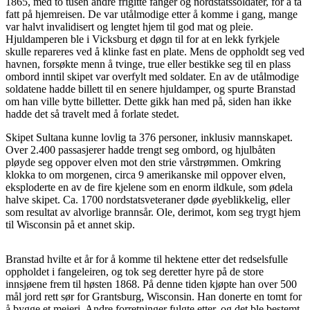
1865, med to tusen andre frigitte fanger og nordstatssoldater, for å ta
fatt på hjemreisen. De var utålmodige etter å komme i gang, mange
var halvt invalidisert og lengtet hjem til god mat og pleie.
Hjuldamperen ble i Vicksburg et døgn til for at en lekk fyrkjele
skulle repareres ved å klinke fast en plate. Mens de oppholdt seg ved
havnen, forsøkte menn å tvinge, true eller bestikke seg til en plass
ombord inntil skipet var overfylt med soldater. En av de utålmodige
soldatene hadde billett til en senere hjuldamper, og spurte Branstad
om han ville bytte billetter. Dette gikk han med på, siden han ikke
hadde det så travelt med å forlate stedet.
Skipet Sultana kunne lovlig ta 376 personer, inklusiv mannskapet.
Over 2.400 passasjerer hadde trengt seg ombord, og hjulbåten
pløyde seg oppover elven mot den strie vårstrømmen. Omkring
klokka to om morgenen, circa 9 amerikanske mil oppover elven,
eksploderte en av de fire kjelene som en enorm ildkule, som ødela
halve skipet. Ca. 1700 nordstatsveteraner døde øyeblikkelig, eller
som resultat av alvorlige brannsår. Ole, derimot, kom seg trygt hjem
til Wisconsin på et annet skip.
Branstad hvilte et år for å komme til hektene etter det redselsfulle
oppholdet i fangeleiren, og tok seg deretter hyre på de store
innsjøene frem til høsten 1868. På denne tiden kjøpte han over 500
mål jord rett sør for Grantsburg, Wisconsin. Han donerte en tomt for
å bygge et meieri. Andre forretninger fulgte etter, og det ble bestemt