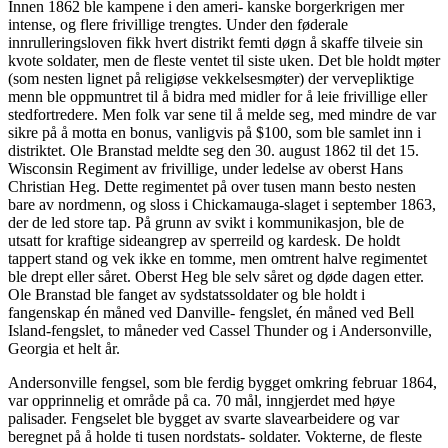
Innen 1862 ble kampene i den ameri- kanske borgerkrigen mer
intense, og flere frivillige trengtes. Under den føderale
innrulleringsloven fikk hvert distrikt femti døgn å skaffe tilveie sin
kvote soldater, men de fleste ventet til siste uken. Det ble holdt møter
(som nesten lignet på religiøse vekkelsesmøter) der vervepliktige
menn ble oppmuntret til å bidra med midler for å leie frivillige eller
stedfortredere. Men folk var sene til å melde seg, med mindre de var
sikre på å motta en bonus, vanligvis på $100, som ble samlet inn i
distriktet. Ole Branstad meldte seg den 30. august 1862 til det 15.
Wisconsin Regiment av frivillige, under ledelse av oberst Hans
Christian Heg. Dette regimentet på over tusen mann besto nesten
bare av nordmenn, og sloss i Chickamauga-slaget i september 1863,
der de led store tap. På grunn av svikt i kommunikasjon, ble de
utsatt for kraftige sideangrep av sperreild og kardesk. De holdt
tappert stand og vek ikke en tomme, men omtrent halve regimentet
ble drept eller såret. Oberst Heg ble selv såret og døde dagen etter.
Ole Branstad ble fanget av sydstatssoldater og ble holdt i
fangenskap én måned ved Danville- fengslet, én måned ved Bell
Island-fengslet, to måneder ved Cassel Thunder og i Andersonville,
Georgia et helt år.
Andersonville fengsel, som ble ferdig bygget omkring februar 1864,
var opprinnelig et område på ca. 70 mål, inngjerdet med høye
palisader. Fengselet ble bygget av svarte slavearbeidere og var
beregnet på å holde ti tusen nordstats- soldater. Vokterne, de fleste