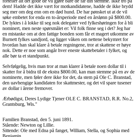
forteller alt det gode de vil gjøre bare de får din stemme. Ikke tro på
dem! Hadde det ikke vært for motkandidatene, hadde de ikke brydd
seg mer om deg enn om en død hund. De har pønsket ut at de vil
søke embetet for enda en to-årsperiode med en årslønn på $800.00.
De lyktes i å lokke til seg nok delegater ved fylkeshøringen for å bli
nominert, men neste spørsmålet er: Vil folk finne seg i det? Jeg har
en mistanke om at den fattige bonden som får et magert utkomme av
Burnett fylkes sandjord, og ligger våken om nettene bekymret for
hvordan han skal klare å betale regningene, tror at skattene er høye
nok. Dette er noe som angår hver eneste skattebetaler i fylket, og
alle bør ta et standpunkt.
Selvfølgelig, hvis man tror at man klarer å betale noen dollar til i
skatter for å bidra til de ekstra $800.00, kan man stemme på en av de
nominerte, men føler dere ikke for det, da stem på Ole C. Branstad,
den uavhengige kandidaten for skattmester, og det vil spare tusener
av dollar i årene fremover.
Ærbødigst, Deres Lydige Tjener OLE C. BRANSTAD, R.R. No.2,
Grantsburg, Wis."
Familien Branstad, den 5. juni 1891.
Stående: Newton og Lillie.
Sittende: Ole med Edna på fanget, William, Stella, og Sophia med
Benjamin.