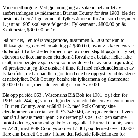
Mine medborgere: Ved gjennomgang av sakene behandlet av
årsforsamlingen av rådsmenn i Burnett County for året 1903, ble det
bestemt at den årlige lønnen til fylkesrådmenn for året som begynner
1. januar 1905 skal være følgende: Fylkesmann, $800.00 pr. år.
Skattmester, $800.00 pr. år.
Nå blir det, i en toårs valgperiode, tilsammen $3.200 for kun to
tillitsvalgte, og derved en økning på $800.00, hvorav ikke en eneste
dollar går til arbeid eller forbedringer av noen slag til gagn for fylket,
ettersom de ikke har noen eiendom å forvalte og betaler heller ikke
skatt, men pengene spares og kommer derved ut av sirkulasjon. Jeg
vil presisere at jeg ikke ønsker å finne feil med enkeltmedlemmer av
fylkesrådet, de har handlet i god tro da de ble opplyst av lobbyistene
at nabofylket, Polk County, betalte sin fylkesmann og skattmester
$1000.00 i året, mens det egentlig er kun $750.00.
Bla opp på side 663 i Wisconsins Blå Bok for 1901, og i den for
1903, side 244, og sammenlign den samlede taksten av eiendommer
i Burnett County, som er $842.142, med Polk County sine
eiendommer som er taksert til $3.746.940, og regn deretter ut hvem
har råd å betale mest i lønn. Se deretter på side 162 i den samme
protokollen og sammenlign befolkningstallet i Burnett County, som
er 7.428, med Polk Countys som er 17.801, og dermed over 10.000
flere enn Burnett County, i følge den føderale folketellingen for