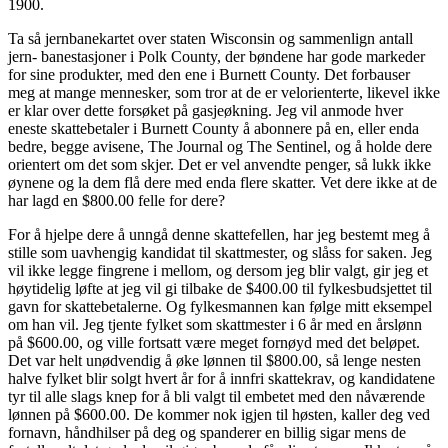
1900.
Ta så jernbanekartet over staten Wisconsin og sammenlign antall
jern- banestasjoner i Polk County, der bøndene har gode markeder
for sine produkter, med den ene i Burnett County. Det forbauser
meg at mange mennesker, som tror at de er velorienterte, likevel ikke
er klar over dette forsøket på gasjeøkning. Jeg vil anmode hver
eneste skattebetaler i Burnett County å abonnere på en, eller enda
bedre, begge avisene, The Journal og The Sentinel, og å holde dere
orientert om det som skjer. Det er vel anvendte penger, så lukk ikke
øynene og la dem flå dere med enda flere skatter. Vet dere ikke at de
har lagd en $800.00 felle for dere?
For å hjelpe dere å unngå denne skattefellen, har jeg bestemt meg å
stille som uavhengig kandidat til skattmester, og slåss for saken. Jeg
vil ikke legge fingrene i mellom, og dersom jeg blir valgt, gir jeg et
høytidelig løfte at jeg vil gi tilbake de $400.00 til fylkesbudsjettet til
gavn for skattebetalerne. Og fylkesmannen kan følge mitt eksempel
om han vil. Jeg tjente fylket som skattmester i 6 år med en årslønn
på $600.00, og ville fortsatt være meget fornøyd med det beløpet.
Det var helt unødvendig å øke lønnen til $800.00, så lenge nesten
halve fylket blir solgt hvert år for å innfri skattekrav, og kandidatene
tyr til alle slags knep for å bli valgt til embetet med den nåværende
lønnen på $600.00. De kommer nok igjen til høsten, kaller deg ved
fornavn, håndhilser på deg og spanderer en billig sigar mens de