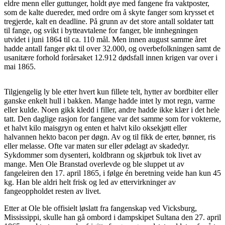
eldre menn eller guttunger, holdt øye med fangene fra vaktposter,
som de kalte duereder, med ordre om å skyte fanger som krysset et
tregjerde, kalt en deadline. På grunn av det store antall soldater tatt
til fange, og svikt i bytteavtalene for fanger, ble innhegningen
utvidet i juni 1864 til ca. 110 mål. Men innen august samme året
hadde antall fanger økt til over 32.000, og overbefolkningen samt de
usanitære forhold forårsaket 12.912 dødsfall innen krigen var over i
mai 1865.
Tilgjengelig ly ble etter hvert kun fillete telt, hytter av bordbiter eller
ganske enkelt hull i bakken. Mange hadde intet ly mot regn, varme
eller kulde. Noen gikk kledd i filler, andre hadde ikke klær i det hele
tatt. Den daglige rasjon for fangene var det samme som for vokterne,
et halvt kilo maisgryn og enten et halvt kilo oksekjøtt eller
halvannen hekto bacon per døgn. Av og til fikk de erter, bønner, ris
eller melasse. Ofte var maten sur eller ødelagt av skadedyr.
Sykdommer som dysenteri, koldbrann og skjørbuk tok livet av
mange. Men Ole Branstad overlevde og ble sluppet ut av
fangeleiren den 17. april 1865, i følge én beretning veide han kun 45
kg. Han ble aldri helt frisk og led av ettervirkninger av
fangeoppholdet resten av livet.
Etter at Ole ble offisielt løslatt fra fangenskap ved Vicksburg,
Mississippi, skulle han gå ombord i dampskipet Sultana den 27. april