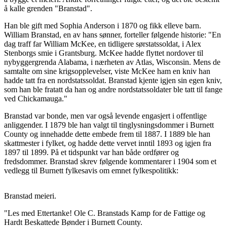
å kalle grenden "Branstad".
Han ble gift med Sophia Anderson i 1870 og fikk elleve barn.
William Branstad, en av hans sønner, forteller følgende historie: "En
dag traff far William McKee, en tidligere sørstatssoldat, i Alex
Stenborgs smie i Grantsburg. McKee hadde flyttet nordover til
nybyggergrenda Alabama, i nærheten av Atlas, Wisconsin. Mens de
samtalte om sine krigsopplevelser, viste McKee ham en kniv han
hadde tatt fra en nordstatssoldat. Branstad kjente igjen sin egen kniv,
som han ble fratatt da han og andre nordstatssoldater ble tatt til fange
ved Chickamauga."
Branstad var bonde, men var også levende engasjert i offentlige
anliggender. I 1879 ble han valgt til tinglysningsdommer i Burnett
County og innehadde dette embede frem til 1887. I 1889 ble han
skattmester i fylket, og hadde dette vervet inntil 1893 og igjen fra
1897 til 1899. På et tidspunkt var han både ordfører og
fredsdommer. Branstad skrev følgende kommentarer i 1904 som et
vedlegg til Burnett fylkesavis om emnet fylkespolitikk:
Branstad meieri.
"Les med Ettertanke! Ole C. Branstads Kamp for de Fattige og
Hardt Beskattede Bønder i Burnett County.