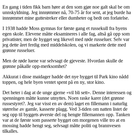
En gang i tiden fikk barn høre at den som gjør noe galt skal be om
unnskyldning. Jeg innrømmer nå, 70-75 år for sent, at jeg burde ha
innrømmet mine guttestreker eller dumheter og bedt om forlatelse.
I 1938 hadde Moss gymnas for første gang et russekull fra byens
egen skole. Elevene måtte eksamineres i alle fag, altså gå opp som
privatister, men de hygget seg likevel med røde russeluer. Selv var
jeg dette året ferdig med middelskolen, og vi markerte dette med
grønne russeluer.
Men de røde luene var selvsagt de gjeveste. Hvordan skulle de
grønne påkalle opp-merksomhet?
Akkurat i disse maidager hadde det nye bygget til Park kino nådd
toppen, og hele byen ventet spent på en ny, stor kino.
Det heter i dag at de unge gjerne «vil bli sett». Denne interessen og
spenningen måtte kunne utnyttes. Noen raske karer (det grønne
russestyret?. Jeg var visst en av dem) laget en fillemann i naturlig
størrelse av gamle, kasserte plagg. Ved 3-tiden om natten listet de
seg opp til byggets øverste del og hengte fillemannen opp. Tanken
var at de første som passerte bygget om morgenen ville tro at en
mossing hadde hengt seg, selvsagt måtte politi og brannvesen
tilkalles.