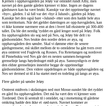
Kjernen i opphavsgården på Jeløy var området rundt Alby, men
navnet på den gamle gården kjenner vi ikke. Ingen av dagens
gårdsnavn kan ha vært brukt. Kanskje var det opprinnelige navnet
«byr», gården. I så fall var det «byr å Jalund», gården på Jeløy.
Kanskje het den også bare «Jalund» etter som den hadde hele øya
som territorium. Når det gjelder dateringen av opp-havsgården, kan
vi ikke komme nærmere enn at den i hvert fall eksisterte på 300-400
tallet. Da ble det nemlig 'ryddet en gård lenger nord på Jeløy. Folk
fra opphavsgården slo seg ned på Nes, og Jeløy ble delt i to
gårdsområder. Nes brukte den nordre delen av øya, og
opphavsgården den søndre. Skal vi dømme etter de senere
gårdsgrensene, må skillet mellom de to områdene ha gått tvers over
øya omtrent ved Fuglevik og Rosnes. Fra Reiertangen og nordover
til Pinnebukta ved Nes går det en nesten sammen-hengende
grenselinje langs høydedraget midt på øya. Sannsynligvis er dette
den eldste grenselinjen innenfor begge de opprinnelige
gårdsområdene. Den videre oppdelingen av både opphavsgården og
Nes ser dermed ut til å ha startet med en todeling på langs av øya.
Flere gårder på søndre Jeløy
Omtrent midtveis i skråningen ned mot Mosse-sundet ble det ryddet
en gård fra opphavsgården. Det må ha vært den vi kjenner som
Torderød. Den lå sentralt til i området, og i motsetning til gårdene
omkring hadde den ikke et -rød-navn. Navnet kommer av