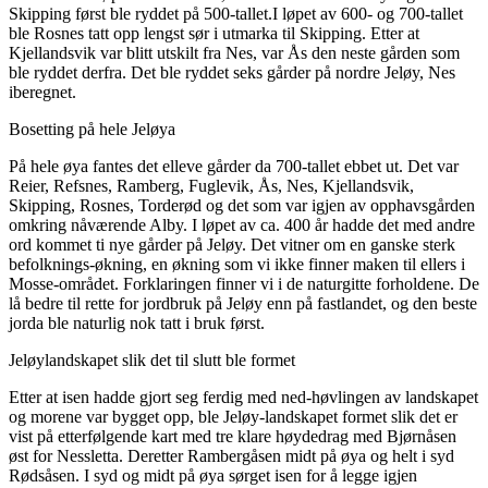
Skipping først ble ryddet på 500-tallet.I løpet av 600- og 700-tallet
ble Rosnes tatt opp lengst sør i utmarka til Skipping. Etter at
Kjellandsvik var blitt utskilt fra Nes, var Ås den neste gården som
ble ryddet derfra. Det ble ryddet seks gårder på nordre Jeløy, Nes
iberegnet.
Bosetting på hele Jeløya
På hele øya fantes det elleve gårder da 700-tallet ebbet ut. Det var
Reier, Refsnes, Ramberg, Fuglevik, Ås, Nes, Kjellandsvik,
Skipping, Rosnes, Torderød og det som var igjen av opphavsgården
omkring nåværende Alby. I løpet av ca. 400 år hadde det med andre
ord kommet ti nye gårder på Jeløy. Det vitner om en ganske sterk
befolknings-økning, en økning som vi ikke finner maken til ellers i
Mosse-området. Forklaringen finner vi i de naturgitte forholdene. De
lå bedre til rette for jordbruk på Jeløy enn på fastlandet, og den beste
jorda ble naturlig nok tatt i bruk først.
Jeløylandskapet slik det til slutt ble formet
Etter at isen hadde gjort seg ferdig med ned-høvlingen av landskapet
og morene var bygget opp, ble Jeløy-landskapet formet slik det er
vist på etterfølgende kart med tre klare høydedrag med Bjørnåsen
øst for Nessletta. Deretter Rambergåsen midt på øya og helt i syd
Rødsåsen. I syd og midt på øya sørget isen for å legge igjen