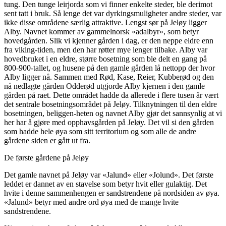
tung. Den tunge leirjorda som vi finner enkelte steder, ble derimot
sent tatt i bruk. Så lenge det var dyrkingsmuligheter andre steder, var
ikke disse områdene særlig attraktive. Lengst sør på Jeløy ligger
Alby. Navnet kommer av gammelnorsk «adalbyr», som betyr
hovedgården. Slik vi kjenner gården i dag, er den neppe eldre enn
fra viking-tiden, men den har røtter mye lenger tilbake. Alby var
hovedbruket i en eldre, større bosetning som ble delt en gang på
800-900-tallet, og husene på den gamle gården lå nettopp der hvor
Alby ligger nå. Sammen med Rød, Kase, Reier, Kubberød og den
nå nedlagte gården Odderød utgjorde Alby kjernen i den gamle
gården på raet. Dette området hadde da allerede i flere tusen år vært
det sentrale bosetningsområdet på Jeløy. Tilknytningen til den eldre
bosetningen, beliggen-heten og navnet Alby gjør det sannsynlig at vi
her har å gjøre med opphavsgården på Jeløy. Det vil si den gården
som hadde hele øya som sitt territorium og som alle de andre
gårdene siden er gått ut fra.
De første gårdene på Jeløy
Det gamle navnet på Jeløy var «Jalund» eller «Jolund». Det første
leddet er dannet av en stavelse som betyr hvit eller gulaktig. Det
hvite i denne sammenhengen er sandstrendene på nordsiden av øya.
«Jalund» betyr med andre ord øya med de mange hvite
sandstrendene.