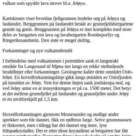
vulkan som spydde lava utover bl.a. Jeløya.
Kartskissen viser hvordan fjellgrunnen fordeler seg på Jeløya og
fastlandet. Berggrunnen på fastlandet består av grunnfjellsbergartene
granitt og gneis. Berggrunnen på Jeløya er mer kompleks med store
deler av bergarten ren lava og lavabergarten Rombeporfyr og
Ringerikssandstein. Den siste er meget skifrig.
Forkastninger og nye vulkanutbrudd
I forbindelse med vulkanismen i permtiden sank et langstrakt
område fra Langesund til Mjøsa inn langs en rekke steiltstående
bruddlinjer eller forkastninger. Geologene kaller dette området Oslo-
feltet. En hovedforkastningslinje gikk langs østsiden av Oslofjorden
på innsiden av Jeløy. Vest for denne linjen sank jordskorpa ned, og
ved Jeløy antar en at innsynkningen er på ca. 1500 meter. Det betyr
at det mellom grunnfjellet på fastlandet og grunnfjellet under Jeløy
er en nivåforskjell på 1,5 km.
Hovedforkastningen gjennom Mossesundet og utallige andre
sprekker som ble dannet, fikk en rødbrun farge. Selve grunnmassen
er finkornet, men i tillegg har det dannet seg store, lyse
feltspatkrystaller. Det er etter disse krystallene at bergarten har fått