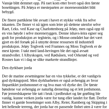
Vansjø blitt demmet opp. På raet kom etter hvert også den første
bosettingen. På Jeløya er mesteparten av moreneområdet blitt
bebygd.
De finere partiklene ble avsatt i havet et stykke vekk fra selve
iskanten. De finner vi nå igjen som leire på slettene utenfor selve
Raet, f.eks. ved Kase og Charlottenborg på Jeløy, men også opp til
en viss høyde i selve moreneryggen. Denne ishavs-leira egner seg
godt for produksjon av teglstein, og i Mosse-området har det vært
gjort en del forsøk på å utnytte denne ressursen til industriell
produksjon. Jeløy Teglverk ved Framnes og Moss Teglverk er de
mest kjente. I takt med land-hevingen ble det også avsatt
strandvoller. I Albyskogen, ved Rødsåsen, ved Orkerød og ved
Rosnes kan vi i dag se slike markerte strandlinjer.
Den dyrkbare jorda
Der de marine avsetningene har en viss tykkelse, er det vanligvis
god dyrkingsjord. Men dyrkbarheten er også avhengig av hvor
finpartiklet jordsmonnet er og hva man vil dyrke der. De første
bøndene var avhengig av naturlig drenering og et lett jordsmonn.
Før jernredskapene ble tatt i bruk i jordbruket og før grøfting ble
vanlig, kunne verken jorda være for tung eller landet for flatt. Derfor
finner vi gamle bosetninger som Alby, Reier, Ramberg og Skipping i
lett hellende terreng, der jorda har en passende finhet uten å være for