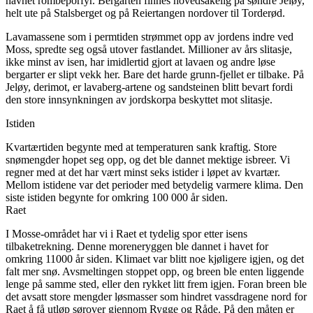
navnet rombeporfyr. Bergarten finnes hovedsakelig på søndre Jeløy,
helt ute på Stalsberget og på Reiertangen nordover til Torderød.
Lavamassene som i permtiden strømmet opp av jordens indre ved
Moss, spredte seg også utover fastlandet. Millioner av års slitasje,
ikke minst av isen, har imidlertid gjort at lavaen og andre løse
bergarter er slipt vekk her. Bare det harde grunn-fjellet er tilbake. På
Jeløy, derimot, er lavaberg-artene og sandsteinen blitt bevart fordi
den store innsynkningen av jordskorpa beskyttet mot slitasje.
Istiden
Kvartærtiden begynte med at temperaturen sank kraftig. Store
snømengder hopet seg opp, og det ble dannet mektige isbreer. Vi
regner med at det har vært minst seks istider i løpet av kvartær.
Mellom istidene var det perioder med betydelig varmere klima. Den
siste istiden begynte for omkring 100 000 år siden.
Raet
I Mosse-området har vi i Raet et tydelig spor etter isens
tilbaketrekning. Denne moreneryggen ble dannet i havet for
omkring 11000 år siden. Klimaet var blitt noe kjøligere igjen, og det
falt mer snø. Avsmeltingen stoppet opp, og breen ble enten liggende
lenge på samme sted, eller den rykket litt frem igjen. Foran breen ble
det avsatt store mengder løsmasser som hindret vassdragene nord for
Raet å få utløp sørover gjennom Rygge og Råde. På den måten er