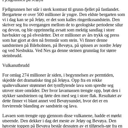
Fjellgrunnen her står i sterk kontrast til grunn-fjellet på fastlandet.
Bergartene er over 500 millioner år yngre. Den eldste bergarten som
vi i dag kan se på Jeløy, er det som kalles ringerikssandstein. Den
skriver seg fra overgangen mellom de to geologiske periodene silur
og devon, og ble opprinnelig avsatt som mektig sandlag i store
havbukter og på elvesletter. Det er millioner av års trykk og press
som har gjort at den nå fremstår som stein. Vi finner denne
sandsteinen på Bileholmen, på Bevøya, på spissen av nordre Jeløy
og ved Nesbukta. Ved Nes ga denne steinen grunnlag for større
steinbrudd.
Vulkanutbrudd
For omlag 274 millioner år siden, i begynnelsen av permtiden,
skjedde det dramatiske ting på Jeløya. Opp fra en rekke
spaltevulkaner strømmet det tyntflytende lava som spredte seg
utover store områder. Der hvor lavamassen trengte opp, brøt den i
stykker sandsteinen og førte den med seg i store flak. Resultatet av
dette finner vi blant annet ved Bevøysundet, hvor det er en
forvirrende blanding av sandstein og lava.
Lavaen som trengte opp gjennom disse vulkanene, hadde et mørkt
utseende. Den dekker i dag det meste av Jeløy og Bevøya. Den
høyeste toppen på Bevøya består dessuten av et tilførsels-rør fra en