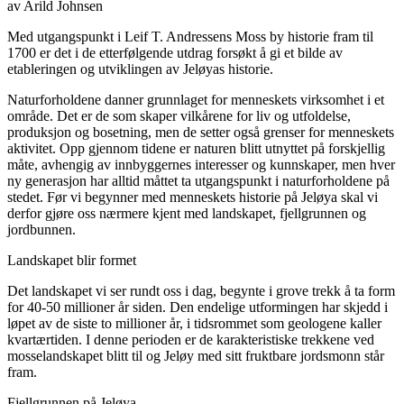
av Arild Johnsen
Med utgangspunkt i Leif T. Andressens Moss by historie fram til
1700 er det i de etterfølgende utdrag forsøkt å gi et bilde av
etableringen og utviklingen av Jeløyas historie.
Naturforholdene danner grunnlaget for menneskets virksomhet i et
område. Det er de som skaper vilkårene for liv og utfoldelse,
produksjon og bosetning, men de setter også grenser for menneskets
aktivitet. Opp gjennom tidene er naturen blitt utnyttet på forskjellig
måte, avhengig av innbyggernes interesser og kunnskaper, men hver
ny generasjon har alltid måttet ta utgangspunkt i naturforholdene på
stedet. Før vi begynner med menneskets historie på Jeløya skal vi
derfor gjøre oss nærmere kjent med landskapet, fjellgrunnen og
jordbunnen.
Landskapet blir formet
Det landskapet vi ser rundt oss i dag, begynte i grove trekk å ta form
for 40-50 millioner år siden. Den endelige utformingen har skjedd i
løpet av de siste to millioner år, i tidsrommet som geologene kaller
kvartærtiden. I denne perioden er de karakteristiske trekkene ved
mosselandskapet blitt til og Jeløy med sitt fruktbare jordsmonn står
fram.
Fjellgrunnen på Jeløya