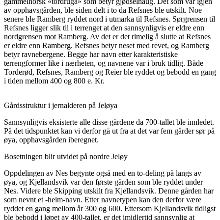
gammelnorsk «tordruga» som betyr gjødselhaug. Det som var igjen
av opphavsgården, ble siden delt i to da Refsnes ble utskilt. Noe
senere ble Ramberg ryddet nord i utmarka til Refsnes. Sørgrensen til
Refsnes ligger slik til i terrenget at den sannsynligvis er eldre enn
nordgrensen mot Ramberg. Av det er det rimelig å slutte at Refsnes
er eldre enn Ramberg. Refsnes betyr neset med revet, og Ramberg
betyr ravnebergene. Begge har navn etter karakteristiske
terrengformer like i nærheten, og navnene var i bruk tidlig. Både
Torderød, Refsnes, Ramberg og Reier ble ryddet og bebodd en gang
i tiden mellom 400 og 800 e. Kr.
Gårdsstruktur i jernalderen på Jeløya
Sannsynligvis eksisterte alle disse gårdene da 700-tallet ble innledet.
På det tidspunktet kan vi derfor gå ut fra at det var fem gårder sør på
øya, opphavsgården iberegnet.
Bosetningen blir utvidet på nordre Jeløy
Oppdelingen av Nes begynte også med en to-deling på langs av
øya, og Kjellandsvik var den første gården som ble ryddet under
Nes. Videre ble Skipping utskilt fra Kjellandsvik. Denne gården har
som nevnt et -heim-navn. Etter navnetypen kan den derfor være
ryddet en gang mellom år 300 og 600. Ettersom Kjellandsvik tidligst
ble bebodd i løpet av 400-tallet, er det imidlertid sannsynlig at