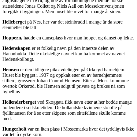
augustdagene i 1814, og noe av forhandlingene med de norske
statsrådene Jonas Collett og Niels Aall om Mossekonvensjonen
foregikk i bygningen. Men huset ble revet for mange år siden.
Helleberget
på Nes, her var det steinbrudd i mange år da store
steinheller ble tatt
Hoppern,
hadde en danseplass hvor man hoppet og danset og lekte.
Hedenskapen
er et folkelig navn på den innerste delen av
Hananbukta. Dette ukristelige navnet kan ha kommet av navnet
Hedenskollbugt.
Hemsen
er den tidligere pikeavdelingen på Orkerød barnehjem.
Huset ble bygget i 1937 og oppkalt etter en av barnehjemmets
stiftere, grosserer Johan Conrad Hemsen. Etter at Moss kommune
overtok Orkerød, ble Hemsen solgt til private og brukes nå som
hybelhus.
Hollenderberget
ved Skoggata fikk navn etter at her bodde mange
hollendere i seilskutetiden. De hollandske kvinnene sto ofte på
fjellknausen for å se etter skipene som ektefellene skulle komme
med.
Hungerholt
var en liten plass i Mossemarka hvor det tydeligvis ikke
var lett å dyrke korn.