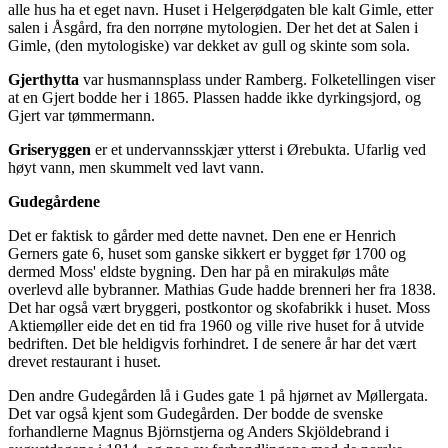
alle hus ha et eget navn. Huset i Helgerødgaten ble kalt Gimle, etter
salen i Åsgård, fra den norrøne mytologien. Der het det at Salen i
Gimle, (den mytologiske) var dekket av gull og skinte som sola.
Gjerthytta
var husmannsplass under Ramberg. Folketellingen viser
at en Gjert bodde her i 1865. Plassen hadde ikke dyrkingsjord, og
Gjert var tømmermann.
Griseryggen
er et undervannsskjær ytterst i Ørebukta. Ufarlig ved
høyt vann, men skummelt ved lavt vann.
Gudegårdene
Det er faktisk to gårder med dette navnet. Den ene er Henrich
Gerners gate 6, huset som ganske sikkert er bygget før 1700 og
dermed Moss' eldste bygning. Den har på en mirakuløs måte
overlevd alle bybranner. Mathias Gude hadde brenneri her fra 1838.
Det har også vært bryggeri, postkontor og skofabrikk i huset. Moss
Aktiemøller eide det en tid fra 1960 og ville rive huset for å utvide
bedriften. Det ble heldigvis forhindret. I de senere år har det vært
drevet restaurant i huset.
Den andre Gudegården lå i Gudes gate 1 på hjørnet av Møllergata.
Det var også kjent som Gudegården. Der bodde de svenske
forhandlerne Magnus Björnstjerna og Anders Skjöldebrand i