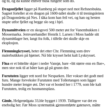
og til, og da kunne enhver busk fungere som do.
Dragonfjellet
ligger på Ramberg på stupet ned mot Refsnesbukta.
Sagnet forteller at en dragon på 1600-tallet skulle ri til treningsleiren
på Dragonsletta på Nes. I tåka kom han feil vei, og han og hesten
stupte utfor fjellet og begge slo seg i hjel.
Dynamittveien
er en skogsvei 500 meter øst for Vanembukken i
Mossemarka. Jernvarehandler Henrik I. Larsen i Moss hadde sitt
dynamittlager her, langt fra folk, i tilfelle det skulle skje en
eksplosjon.
Flemmingkrysset,
heter det etter Chr. Flemming som drev
malerbutikken på hjørnet. Nå blir krysset helst kalt Lyskrysset.
Flua
er et bittelite skjær i nedre Vansjø, bare «litt større enn en flue»,
men stor nok til at båter kan gå på grunn der.
Furututen
ligger rett nord for Nesparken. Her vokser det godt med
furu. Mange forveksler Furututen med Tollertangen som ligger
hundre meter lengre øst. Det var et bosted her i 1779, som ble kalt
Furututen, trolig en husmannsplass.
Gimle,
Helgerødgata 33,ble bygget i 1939. Tidligere var det en
enebolig her. Før Moss systematisk gjennomførte gatenavn, måtte