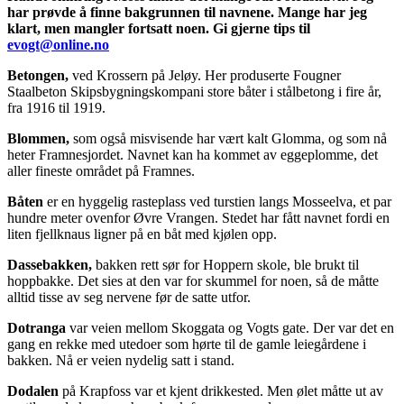
har prøvde å finne bakgrunnen til navnene. Mange har jeg
klart, men mangler fortsatt noen. Gi gjerne tips til
evogt@online.no
Betongen,
ved Krossern på Jeløy. Her produserte Fougner
Staalbeton Skipsbygningskompani store båter i stålbetong i fire år,
fra 1916 til 1919.
Blommen,
som også misvisende har vært kalt Glomma, og som nå
heter Framnesjordet. Navnet kan ha kommet av eggeplomme, det
aller fineste området på Framnes.
Båten
er en hyggelig rasteplass ved turstien langs Mosseelva, et par
hundre meter ovenfor Øvre Vrangen. Stedet har fått navnet fordi en
liten fjellknaus ligner på en båt med kjølen opp.
Dassebakken,
bakken rett sør for Hoppern skole, ble brukt til
hoppbakke. Det sies at den var for skummel for noen, så de måtte
alltid tisse av seg nervene før de satte utfor.
Dotranga
var veien mellom Skoggata og Vogts gate. Der var det en
gang en rekke med utedoer som hørte til de gamle leiegårdene i
bakken. Nå er veien nydelig satt i stand.
Dodalen
på Krapfoss var et kjent drikkested. Men ølet måtte ut av