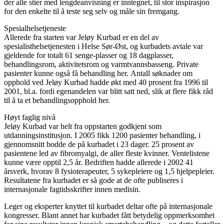
der alle stier med lengdeanvisning er inntegnet, til stor inspirasjon
for den enkelte til å teste seg selv og måle sin fremgang.
Spesialhelsetjeneste
Allerede fra starten var Jeløy Kurbad er en del av
spesialisthelsetjenesten i Helse Sør-Øst, og kurbadets avtale var
gjeldende for totalt 61 senge-plasser og 18 dagplasser,
behandlingsrom, aktivitetsrom og varmtvannsbasseng. Private
pasienter kunne også få behandling her. Antall søknader om
opphold ved Jeløy Kurbad hadde økt med 40 prosent fra 1996 til
2001, bl.a. fordi egenandelen var blitt satt ned, slik at flere fikk råd
til å ta et behandlingsopphold her.
Høyt faglig nivå
Jeløy Kurbad var helt fra oppstarten godkjent som
utdanningsinstitusjon. I 2005 fikk 1200 pasienter behandling, i
gjennomsnitt bodde de på kurbadet i 23 dager. 25 prosent av
pasientene led av fibromyalgi, de aller fleste kvinner. Ventelistene
kunne være opptil 2,5 år. Bedriften hadde allerede i 2002 41
årsverk, hvorav 8 fysioterapeuter, 5 sykepleiere og 1,5 hjelpepleier.
Resultatene fra kurbadet er så gode at de ofte publiseres i
internasjonale fagtidsskrifter innen medisin.
Leger og eksperter knyttet til kurbadet deltar ofte på internasjonale
kongresser. Blant annet har kurbadet fått betydelig oppmerksomhet