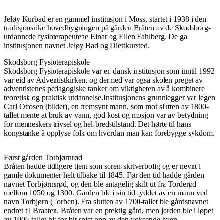
Jeløy Kurbad er en gammel institusjon i Moss, startet i 1938 i den
tradisjonsrike hovedbygningen på gården Bråten av de Skodsborg-
utdannede fysioterapeutene Einar og Ellen Fahlberg. De ga
institusjonen navnet Jeløy Bad og Diettkursted.
Skodsborg Fysioterapiskole
Skodsborg Fysioterapiskole var en dansk institusjon som inntil 1992
var eid av Adventistkirken, og dermed var også skolen preget av
adventistenes pedagogiske tanker om viktigheten av å kombinere
teoretisk og praktisk utdannelse.Institusjonens grunnlegger var legen
Carl Ottosen (bildet), en fremsynt mann, som mot slutten av 1800-
tallet mente at bruk av vann, god kost og mosjon var av betydning
for menneskers trivsel og hel-bredstilstand. Det hørte til hans
kongstanke å opplyse folk om hvordan man kan forebygge sykdom.
Først gården Torbjørnrød
Bråten hadde tidligere tjent som soren-skriverbolig og er nevnt i
gamle dokumenter helt tilbake til 1845. Før den tid hadde gården
navnet Torbjørnsrød, og den ble antagelig skilt ut fra Torderød
mellom 1050 og 1300. Gården ble i sin tid ryddet av en mann ved
navn Torbjørn (Torben). Fra slutten av 1700-tallet ble gårdsnavnet
endret til Braaten. Bråten var en prektig gård, men jorden ble i løpet
av 1900-tallet bit for bit spist opp av den voksende byen.