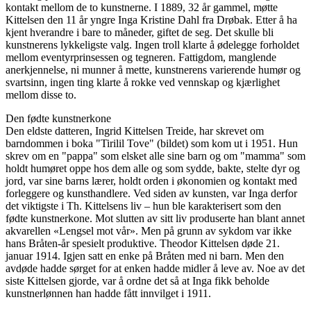
kontakt mellom de to kunstnerne. I 1889, 32 år gammel, møtte
Kittelsen den 11 år yngre Inga Kristine Dahl fra Drøbak. Etter å ha
kjent hverandre i bare to måneder, giftet de seg. Det skulle bli
kunstnerens lykkeligste valg. Ingen troll klarte å ødelegge forholdet
mellom eventyrprinsessen og tegneren. Fattigdom, manglende
anerkjennelse, ni munner å mette, kunstnerens varierende humør og
svartsinn, ingen ting klarte å rokke ved vennskap og kjærlighet
mellom disse to.
Den fødte kunstnerkone
Den eldste datteren, Ingrid Kittelsen Treide, har skrevet om
barndommen i boka "Tirilil Tove" (bildet) som kom ut i 1951. Hun
skrev om en "pappa" som elsket alle sine barn og om "mamma" som
holdt humøret oppe hos dem alle og som sydde, bakte, stelte dyr og
jord, var sine barns lærer, holdt orden i økonomien og kontakt med
forleggere og kunsthandlere. Ved siden av kunsten, var Inga derfor
det viktigste i Th. Kittelsens liv – hun ble karakterisert som den
fødte kunstnerkone. Mot slutten av sitt liv produserte han blant annet
akvarellen «Lengsel mot vår». Men på grunn av sykdom var ikke
hans Bråten-år spesielt produktive. Theodor Kittelsen døde 21.
januar 1914. Igjen satt en enke på Bråten med ni barn. Men den
avdøde hadde sørget for at enken hadde midler å leve av. Noe av det
siste Kittelsen gjorde, var å ordne det så at Inga fikk beholde
kunstnerlønnen han hadde fått innvilget i 1911.