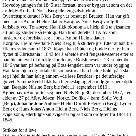
Hovedbygningen fra 1845 står fortsatt, men er bygget ut som en del
av Jeløy Kurbad. Niels Berg ble fengselsdirektør
Overrettsprokurator Niels Berg var bosatt på Braaten. Han var gift
med Jonas Anton Hielms datter Børgine. Niels Berg var født i
Jarlsberg ved Tønsberg. Han fikk økonomisk hjelp til å ta eksamen
artium og studerte så teologi. Han kom deretter til Alby som
huslærer og forelsket seg i Jonas Anton Hielms datter
Børgine. Hielm overtalte Niels Berg til å studere jus. Etter at han ble
Hielms svigersønn i 1837, kjøpte han Bråten og bodde der før han
flyttet til Christiania i 1843 for å arbeide med fengselsvesenet etter at
han ble utnevnt til direktør for det nye Botsfengselet. 23. september
1846 var han på befaring på Bots-fengslet, som var under bygging.
Han kom hjem og fortalte til sin hustru at han hadde holdt på å slå
seg i hjel da han falt gjennom «de løse Bredder» på det uferdige
gulvet. Samme kveld fikk han hjerneslag og et par døgn senere døde
han. Børgine Nilsine Berg ble født 11. september 1810 i
København.Hun giftet seg med Niels Berg 30. desember 1837, i en
alder av 27 på Alby, Jeløen, Norge. De fikk 4 barn: Sofie Vold
(Berg), Johanne Jone Antonie Hielm Dorph-Petersen (Berg), Lydia
Berg og Hans Jonas Anton Hielm Berg. Niels Berg, Hielms
svigersønn, etterfulgte sin svigerfar og satt som ordfører fra 1841 til
1845.
Strikket for å leve
Datteren Sofie Vold beskrev i sine erindringer «Gamle Minder fra