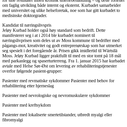
for sine resultater innen kronisk smertebehandling – og dette forteller
om faglig utvikling både internt og eksternt. Kurbadet samarbeider
med universitet og ulike helseforetak, noe som har gitt kurbadet to
medisinske doktorgrader.
Kandidat til næringslivspris
Jeløy Kurbad holder også høy standard som bedrift. Dette
manifesterer seg i at i 2014 ble kurbadet nominert til
næringslivprisen som deles ut av Moss kommune til bedrifter med
pågangs-mot, kreativitet og godt entreprenørskap som har utmerket
seg spesielt i det foregående år. Prisen gikk imidlertid til Wärtsilä
Moss. Jeløy Kurbad ligger praktfullt til med en stor tomt på 18 mål
med parkanlegg og spaserturterreng. Fra 1. januar 2015 har kurbadet
avtale med Helse Sør-Øst om levering av rehabiliteringstjenester
overfor følgende pasient-grupper:
Pasienter med revmatiske sykdommer Pasienter med behov for
rehabilitering etter hjerneslag
Pasienter med nevrologiske og nevromuskulære sykdommer
Pasienter med kreftsykdom
Pasienter med lokaliserte smertetilstander, utbredt myalgi eller
fibromyalgi