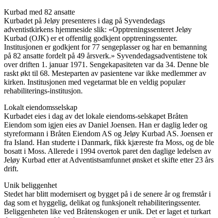
Kurbad med 82 ansatte
Kurbadet på Jeløy presenteres i dag på Syvendedags
adventistkirkens hjemmeside slik: «Opptreningssenteret Jeløy
Kurbad (OJK) er et offentlig godkjent opptreningssenter.
Institusjonen er godkjent for 77 sengeplasser og har en bemanning
på 82 ansatte fordelt på 49 årsverk.» Syvendedagsadventistene tok
over driften 1. januar 1971. Sengekapasiteten var da 34. Denne ble
raskt økt til 68. Mesteparten av pasientene var ikke medlemmer av
kirken. Institusjonen med vegetarmat ble en veldig populær
rehabiliterings-institusjon.
Lokalt eiendomsselskap
Kurbadet eies i dag av det lokale eiendoms-selskapet Bråten
Eiendom som igjen eies av Daniel Joensen. Han er daglig leder og
styreformann i Bråten Eiendom AS og Jeløy Kurbad AS. Joensen er
fra Island. Han studerte i Danmark, fikk kjæreste fra Moss, og de ble
bosatt i Moss. Allerede i 1994 overtok paret den daglige ledelsen av
Jeløy Kurbad etter at Adventistsamfunnet ønsket et skifte etter 23 års
drift.
Unik beliggenhet
Stedet har blitt modernisert og bygget på i de senere år og fremstår i
dag som et hyggelig, delikat og funksjonelt rehabiliteringssenter.
Beliggenheten like ved Bråtenskogen er unik. Det er laget et turkart