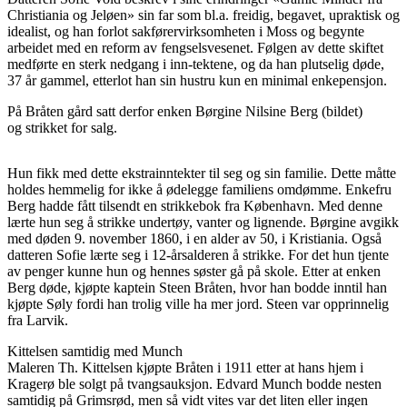
Christiania og Jeløen» sin far som bl.a. freidig, begavet, upraktisk og
idealist, og han forlot sakførervirksomheten i Moss og begynte
arbeidet med en reform av fengselsvesenet. Følgen av dette skiftet
medførte en sterk nedgang i inn-tektene, og da han plutselig døde,
37 år gammel, etterlot han sin hustru kun en minimal enkepensjon.
På Bråten gård satt derfor enken Børgine Nilsine Berg (bildet)
og strikket for salg.
Hun fikk med dette ekstrainntekter til seg og sin familie. Dette måtte
holdes hemmelig for ikke å ødelegge familiens omdømme. Enkefru
Berg hadde fått tilsendt en strikkebok fra København. Med denne
lærte hun seg å strikke undertøy, vanter og lignende. Børgine avgikk
med døden 9. november 1860, i en alder av 50, i Kristiania. Også
datteren Sofie lærte seg i 12-årsalderen å strikke. For det hun tjente
av penger kunne hun og hennes søster gå på skole. Etter at enken
Berg døde, kjøpte kaptein Steen Bråten, hvor han bodde inntil han
kjøpte Søly fordi han trolig ville ha mer jord. Steen var opprinnelig
fra Larvik.
Kittelsen samtidig med Munch
Maleren Th. Kittelsen kjøpte Bråten i 1911 etter at hans hjem i
Kragerø ble solgt på tvangsauksjon. Edvard Munch bodde nesten
samtidig på Grimsrød, men så vidt vites var det liten eller ingen