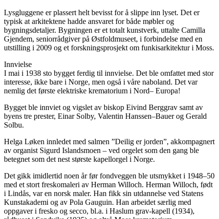
Lysgluggene er plassert helt bevisst for å slippe inn lyset. Det er
typisk at arkitektene hadde ansvaret for både møbler og
bygningsdetaljer. Bygningen er et totalt kunstverk, uttalte Camilla
Gjendem, seniorrådgiver på Østfoldmuseet, i forbindelse med en
utstilling i 2009 og et forskningsprosjekt om funkisarkitektur i Moss.
Innvielse
I mai i 1938 sto bygget ferdig til innvielse. Det ble omfattet med stor
interesse, ikke bare i Norge, men også i våre naboland. Det var
nemlig det første elektriske krematorium i Nord– Europa!
Bygget ble innviet og vigslet av biskop Eivind Berggrav samt av
byens tre prester, Einar Solby, Valentin Hanssen–Bauer og Gerald
Solbu.
Helga Løken innledet med salmen ”Deilig er jorden”, akkompagnert
av organist Sigurd Islandsmoen – ved orgelet som den gang ble
betegnet som det nest største kapellorgel i Norge.
Det gikk imidlertid noen år før fondveggen ble utsmykket i 1948–50
med et stort freskomaleri av Herman Willoch. Herman Willoch, født
i Lindås, var en norsk maler. Han fikk sin utdannelse ved Statens
Kunstakademi og av Pola Gauguin. Han arbeidet særlig med
oppgaver i fresko og secco, bl.a. i Haslum grav-kapell (1934),