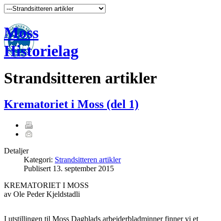
Moss
Historielag
Strandsitteren artikler
Krematoriet i Moss (del 1)
Detaljer
Kategori:
Strandsitteren artikler
Publisert
13. september 2015
KREMATORIET I MOSS
av Ole Peder Kjeldstadli
I utstillingen til Moss Dagblads arbeiderbladminner finner vi et