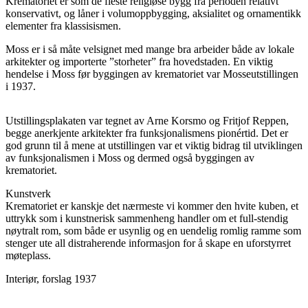
Krematoriet er som de fleste religiøse bygg fra perioden relativt
konservativt, og låner i volumoppbygging, aksialitet og ornamentikk
elementer fra klassisismen.
Moss er i så måte velsignet med mange bra arbeider både av lokale
arkitekter og importerte ”storheter” fra hovedstaden. En viktig
hendelse i Moss før byggingen av krematoriet var Mosseutstillingen
i 1937.
Utstillingsplakaten var tegnet av Arne Korsmo og Fritjof Reppen,
begge anerkjente arkitekter fra funksjonalismens pionértid. Det er
god grunn til å mene at utstillingen var et viktig bidrag til utviklingen
av funksjonalismen i Moss og dermed også byggingen av
krematoriet.
Kunstverk
Krematoriet er kanskje det nærmeste vi kommer den hvite kuben, et
uttrykk som i kunstnerisk sammenheng handler om et full-stendig
nøytralt rom, som både er usynlig og en uendelig romlig ramme som
stenger ute all distraherende informasjon for å skape en uforstyrret
møteplass.
Interiør, forslag 1937