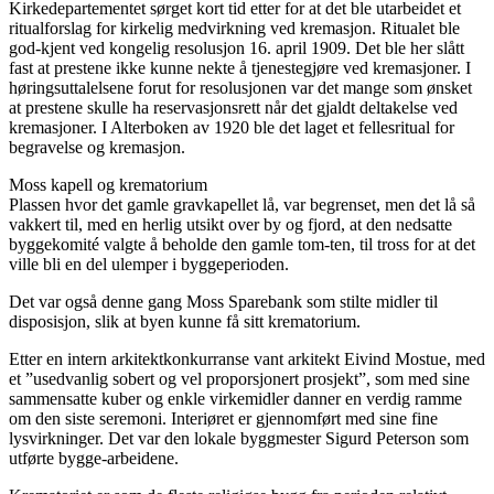
Kirkedepartementet sørget kort tid etter for at det ble utarbeidet et
ritualforslag for kirkelig medvirkning ved kremasjon. Ritualet ble
god-kjent ved kongelig resolusjon 16. april 1909. Det ble her slått
fast at prestene ikke kunne nekte å tjenestegjøre ved kremasjoner. I
høringsuttalelsene forut for resolusjonen var det mange som ønsket
at prestene skulle ha reservasjonsrett når det gjaldt deltakelse ved
kremasjoner. I Alterboken av 1920 ble det laget et fellesritual for
begravelse og kremasjon.
Moss kapell og krematorium
Plassen hvor det gamle gravkapellet lå, var begrenset, men det lå så
vakkert til, med en herlig utsikt over by og fjord, at den nedsatte
byggekomité valgte å beholde den gamle tom-ten, til tross for at det
ville bli en del ulemper i byggeperioden.
Det var også denne gang Moss Sparebank som stilte midler til
disposisjon, slik at byen kunne få sitt krematorium.
Etter en intern arkitektkonkurranse vant arkitekt Eivind Mostue, med
et ”usedvanlig sobert og vel proporsjonert prosjekt”, som med sine
sammensatte kuber og enkle virkemidler danner en verdig ramme
om den siste seremoni. Interiøret er gjennomført med sine fine
lysvirkninger. Det var den lokale byggmester Sigurd Peterson som
utførte bygge-arbeidene.