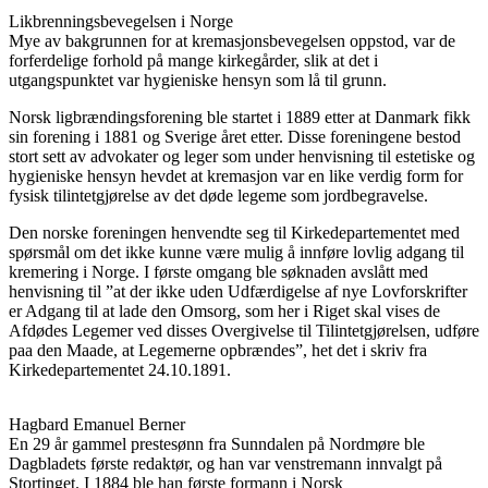
Likbrenningsbevegelsen i Norge
Mye av bakgrunnen for at kremasjonsbevegelsen oppstod, var de
forferdelige forhold på mange kirkegårder, slik at det i
utgangspunktet var hygieniske hensyn som lå til grunn.
Norsk ligbrændingsforening ble startet i 1889 etter at Danmark fikk
sin forening i 1881 og Sverige året etter. Disse foreningene bestod
stort sett av advokater og leger som under henvisning til estetiske og
hygieniske hensyn hevdet at kremasjon var en like verdig form for
fysisk tilintetgjørelse av det døde legeme som jordbegravelse.
Den norske foreningen henvendte seg til Kirkedepartementet med
spørsmål om det ikke kunne være mulig å innføre lovlig adgang til
kremering i Norge. I første omgang ble søknaden avslått med
henvisning til ”at der ikke uden Udfærdigelse af nye Lovforskrifter
er Adgang til at lade den Omsorg, som her i Riget skal vises de
Afdødes Legemer ved disses Overgivelse til Tilintetgjørelsen, udføre
paa den Maade, at Legemerne opbrændes”, het det i skriv fra
Kirkedepartementet 24.10.1891.
Hagbard Emanuel Berner
En 29 år gammel prestesønn fra Sunndalen på Nordmøre ble
Dagbladets første redaktør, og han var venstremann innvalgt på
Stortinget. I 1884 ble han første formann i Norsk