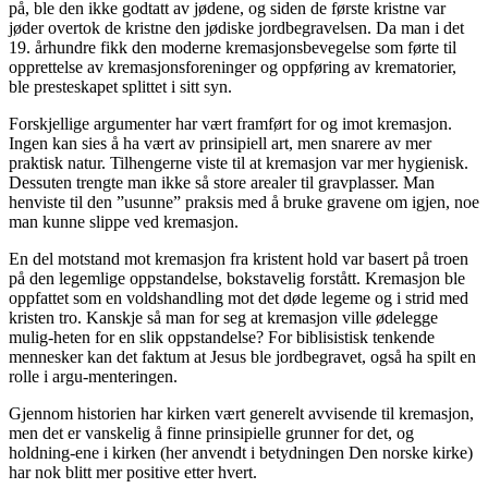
på, ble den ikke godtatt av jødene, og siden de første kristne var
jøder overtok de kristne den jødiske jordbegravelsen. Da man i det
19. århundre fikk den moderne kremasjonsbevegelse som førte til
opprettelse av kremasjonsforeninger og oppføring av krematorier,
ble presteskapet splittet i sitt syn.
Forskjellige argumenter har vært framført for og imot kremasjon.
Ingen kan sies å ha vært av prinsipiell art, men snarere av mer
praktisk natur. Tilhengerne viste til at kremasjon var mer hygienisk.
Dessuten trengte man ikke så store arealer til gravplasser. Man
henviste til den ”usunne” praksis med å bruke gravene om igjen, noe
man kunne slippe ved kremasjon.
En del motstand mot kremasjon fra kristent hold var basert på troen
på den legemlige oppstandelse, bokstavelig forstått. Kremasjon ble
oppfattet som en voldshandling mot det døde legeme og i strid med
kristen tro. Kanskje så man for seg at kremasjon ville ødelegge
mulig-heten for en slik oppstandelse? For biblisistisk tenkende
mennesker kan det faktum at Jesus ble jordbegravet, også ha spilt en
rolle i argu-menteringen.
Gjennom historien har kirken vært generelt avvisende til kremasjon,
men det er vanskelig å finne prinsipielle grunner for det, og
holdning-ene i kirken (her anvendt i betydningen Den norske kirke)
har nok blitt mer positive etter hvert.