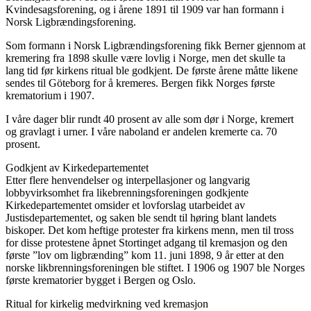
Kvindesagsforening, og i årene 1891 til 1909 var han formann i
Norsk Ligbrændingsforening.
Som formann i Norsk Ligbrændingsforening fikk Berner gjennom at
kremering fra 1898 skulle være lovlig i Norge, men det skulle ta
lang tid før kirkens ritual ble godkjent. De første årene måtte likene
sendes til Göteborg for å kremeres. Bergen fikk Norges første
krematorium i 1907.
I våre dager blir rundt 40 prosent av alle som dør i Norge, kremert
og gravlagt i urner. I våre naboland er andelen kremerte ca. 70
prosent.
Godkjent av Kirkedepartementet
Etter flere henvendelser og interpellasjoner og langvarig
lobbyvirksomhet fra likebrenningsforeningen godkjente
Kirkedepartementet omsider et lovforslag utarbeidet av
Justisdepartementet, og saken ble sendt til høring blant landets
biskoper. Det kom heftige protester fra kirkens menn, men til tross
for disse protestene åpnet Stortinget adgang til kremasjon og den
første ”lov om ligbrænding” kom 11. juni 1898, 9 år etter at den
norske likbrenningsforeningen ble stiftet. I 1906 og 1907 ble Norges
første krematorier bygget i Bergen og Oslo.
Ritual for kirkelig medvirkning ved kremasjon