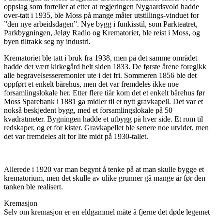
oppslag som forteller at etter at regjeringen Nygaardsvold hadde
over-tatt i 1935, ble Moss på mange måter utstillings-vinduet for
”den nye arbeidsdagen”. Nye bygg i funkisstil, som Parkteatret,
Parkbygningen, Jeløy Radio og Krematoriet, ble reist i Moss, og
byen tiltrakk seg ny industri.
Krematoriet ble tatt i bruk fra 1938, men på det samme området
hadde det vært kirkegård helt siden 1833. De første årene foregikk
alle begravelsesseremonier ute i det fri. Sommeren 1856 ble det
oppført et enkelt bårehus, men det var fremdeles ikke noe
forsamlingslokale her. Etter flere tiår kom det et enkelt bårehus før
Moss Sparebank i 1881 ga midler til et nytt gravkapell. Det var et
nokså beskjedent bygg, med et forsamlingslokale på 50
kvadratmeter. Bygningen hadde et utbygg på hver side. Et rom til
redskaper, og et for kister. Gravkapellet ble senere noe utvidet, men
det var fremdeles alt for lite midt på 1930-tallet.
Allerede i 1920 var man begynt å tenke på at man skulle bygge et
krematorium, men det skulle av ulike grunner gå mange år før den
tanken ble realisert.
Kremasjon
Selv om kremasjon er en eldgammel måte å fjerne det døde legemet