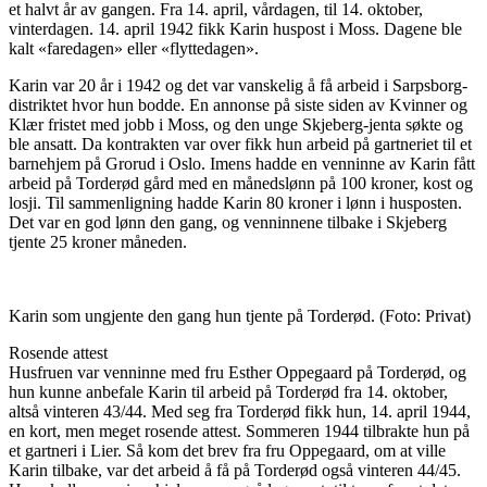
et halvt år av gangen. Fra 14. april, vårdagen, til 14. oktober,
vinterdagen. 14. april 1942 fikk Karin huspost i Moss. Dagene ble
kalt «faredagen» eller «flyttedagen».
Karin var 20 år i 1942 og det var vanskelig å få arbeid i Sarpsborg-
distriktet hvor hun bodde. En annonse på siste siden av Kvinner og
Klær fristet med jobb i Moss, og den unge Skjeberg-jenta søkte og
ble ansatt. Da kontrakten var over fikk hun arbeid på gartneriet til et
barnehjem på Grorud i Oslo. Imens hadde en venninne av Karin fått
arbeid på Torderød gård med en månedslønn på 100 kroner, kost og
losji. Til sammenligning hadde Karin 80 kroner i lønn i husposten.
Det var en god lønn den gang, og venninnene tilbake i Skjeberg
tjente 25 kroner måneden.
Karin som ungjente den gang hun tjente på Torderød. (Foto: Privat)
Rosende attest
Husfruen var venninne med fru Esther Oppegaard på Torderød, og
hun kunne anbefale Karin til arbeid på Torderød fra 14. oktober,
altså vinteren 43/44. Med seg fra Torderød fikk hun, 14. april 1944,
en kort, men meget rosende attest. Sommeren 1944 tilbrakte hun på
et gartneri i Lier. Så kom det brev fra fru Oppegaard, om at ville
Karin tilbake, var det arbeid å få på Torderød også vinteren 44/45.