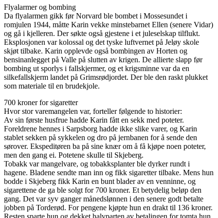
Flyalarmer og bombing
Da flyalarmen gikk før Norvard ble bombet i Mossesundet i
romjulen 1944, måtte Karin vekke minstebarnet Ellen (senere Vidar)
og gå i kjelleren. Der søkte også gjestene i et juleselskap tilflukt.
Eksplosjonen var kolossal og det tyske luftvernet på Jeløy skole
skjøt tilbake. Karin opplevde også bombingen av Horten og
bensinanlegget på Valle på slutten av krigen. De allierte slapp før
bombing ut sporlys i fallskjermer, og et krigsminne var da en
silkefallskjerm landet på Grimsrødjordet. Der ble den raskt plukket
som materiale til en brudekjole.
700 kroner for sigaretter
Hvor stor varemangelen var, forteller følgende to historier:
Av sin første husfrue hadde Karin fått en sekk med poteter.
Foreldrene hennes i Sarpsborg hadde ikke slike varer, og Karin
stablet sekken på sykkelen og dro på jernbanen for å sende den
sørover. Ekspeditøren ba på sine knær om å få kjøpe noen poteter,
men den gang ei. Potetene skulle til Skjeberg.
Tobakk var mangelvare, og tobakksplanter ble dyrker rundt i
hagene. Bladene sendte man inn og fikk sigaretter tilbake. Mens hun
bodde i Skjeberg fikk Karin en bunt blader av en venninne, og
sigarettene de ga ble solgt for 700 kroner. Et betydelig beløp den
gang. Det var syv ganger månedslønnen i den senere godt betalte
jobben på Torderød. For pengene kjøpte hun en drakt til 136 kroner.
Resten sparte hun og dekket halvparten av betalingen for tomta hun