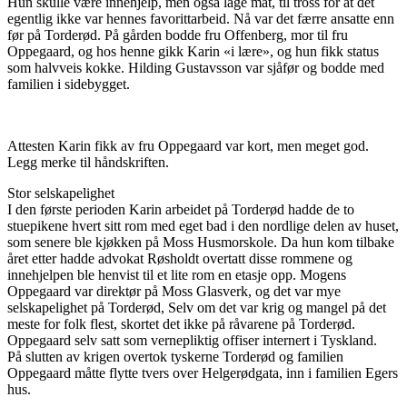
Hun skulle være innehjelp, men også lage mat, til tross for at det
egentlig ikke var hennes favorittarbeid. Nå var det færre ansatte enn
før på Torderød. På gården bodde fru Offenberg, mor til fru
Oppegaard, og hos henne gikk Karin «i lære», og hun fikk status
som halvveis kokke. Hilding Gustavsson var sjåfør og bodde med
familien i sidebygget.
Attesten Karin fikk av fru Oppegaard var kort, men meget god.
Legg merke til håndskriften.
Stor selskapelighet
I den første perioden Karin arbeidet på Torderød hadde de to
stuepikene hvert sitt rom med eget bad i den nordlige delen av huset,
som senere ble kjøkken på Moss Husmorskole. Da hun kom tilbake
året etter hadde advokat Røsholdt overtatt disse rommene og
innehjelpen ble henvist til et lite rom en etasje opp. Mogens
Oppegaard var direktør på Moss Glasverk, og det var mye
selskapelighet på Torderød, Selv om det var krig og mangel på det
meste for folk flest, skortet det ikke på råvarene på Torderød.
Oppegaard selv satt som vernepliktig offiser internert i Tyskland.
På slutten av krigen overtok tyskerne Torderød og familien
Oppegaard måtte flytte tvers over Helgerødgata, inn i familien Egers
hus.