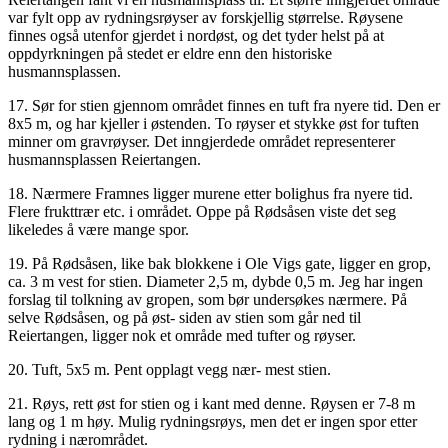
var fylt opp av rydningsrøyser av forskjellig størrelse. Røysene
finnes også utenfor gjerdet i nordøst, og det tyder helst på at
oppdyrkningen på stedet er eldre enn den historiske
husmannsplassen.
17. Sør for stien gjennom området finnes en tuft fra nyere tid. Den er
8x5 m, og har kjeller i østenden. To røyser et stykke øst for tuften
minner om gravrøyser. Det inngjerdede området representerer
husmannsplassen Reiertangen.
18. Nærmere Framnes ligger murene etter bolighus fra nyere tid.
Flere frukttrær etc. i området. Oppe på Rødsåsen viste det seg
likeledes å være mange spor.
19. På Rødsåsen, like bak blokkene i Ole Vigs gate, ligger en grop,
ca. 3 m vest for stien. Diameter 2,5 m, dybde 0,5 m. Jeg har ingen
forslag til tolkning av gropen, som bør undersøkes nærmere. På
selve Rødsåsen, og på øst- siden av stien som går ned til
Reiertangen, ligger nok et område med tufter og røyser.
20. Tuft, 5x5 m. Pent opplagt vegg nær- mest stien.
21. Røys, rett øst for stien og i kant med denne. Røysen er 7-8 m
lang og 1 m høy. Mulig rydningsrøys, men det er ingen spor etter
rydning i nærområdet.