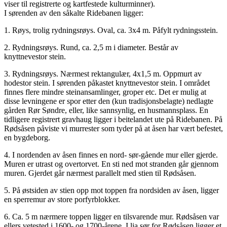
viser til registrerte og kartfestede kulturminner).
I sørenden av den såkalte Ridebanen ligger:
1. Røys, trolig rydningsrøys. Oval, ca. 3x4 m. Påfylt rydningsstein.
2. Rydningsrøys. Rund, ca. 2,5 m i diameter. Består av
knyttnevestor stein.
3. Rydningsrøys. Nærmest rektangulær, 4x1,5 m. Oppmurt av
hodestor stein. I sørenden påkastet knyttnevestor stein. I området
finnes flere mindre steinansamlinger, groper etc. Det er mulig at
disse levningene er spor etter den (kun tradisjonsbelagte) nedlagte
gården Rør Søndre, eller, like sannsynlig, en husmannsplass. En
tidligere registrert gravhaug ligger i beitelandet ute på Ridebanen. På
Rødsåsen påviste vi murrester som tyder på at åsen har vært befestet,
en bygdeborg.
4. I nordenden av åsen finnes en nord- sør-gående mur eller gjerde.
Muren er utrast og overtorvet. En sti ned mot stranden går gjennom
muren. Gjerdet går nærmest parallelt med stien til Rødsåsen.
5. På østsiden av stien opp mot toppen fra nordsiden av åsen, ligger
en sperremur av store porfyrblokker.
6. Ca. 5 m nærmere toppen ligger en tilsvarende mur. Rødsåsen var
ellers vetested i 1600- og 1700-årene. I lia sør for Rødsåsen ligger et