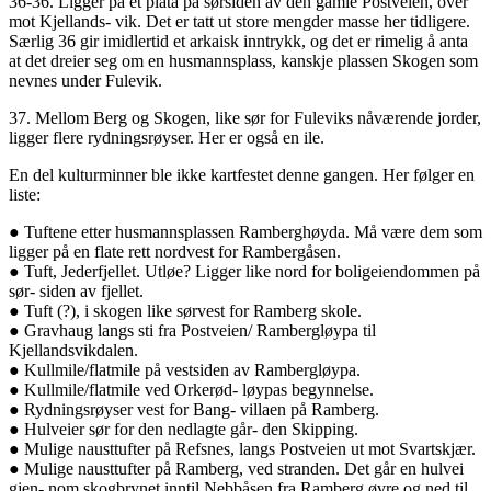
36-36. Ligger på et platå på sørsiden av den gamle Postveien, over
mot Kjellands- vik. Det er tatt ut store mengder masse her tidligere.
Særlig 36 gir imidlertid et arkaisk inntrykk, og det er rimelig å anta
at det dreier seg om en husmannsplass, kanskje plassen Skogen som
nevnes under Fulevik.
37. Mellom Berg og Skogen, like sør for Fuleviks nåværende jorder,
ligger flere rydningsrøyser. Her er også en ile.
En del kulturminner ble ikke kartfestet denne gangen. Her følger en
liste:
● Tuftene etter husmannsplassen Ramberghøyda. Må være dem som
ligger på en flate rett nordvest for Rambergåsen.
● Tuft, Jederfjellet. Utløe? Ligger like nord for boligeiendommen på
sør- siden av fjellet.
● Tuft (?), i skogen like sørvest for Ramberg skole.
● Gravhaug langs sti fra Postveien/ Rambergløypa til
Kjellandsvikdalen.
● Kullmile/flatmile på vestsiden av Rambergløypa.
● Kullmile/flatmile ved Orkerød- løypas begynnelse.
● Rydningsrøyser vest for Bang- villaen på Ramberg.
● Hulveier sør for den nedlagte går- den Skipping.
● Mulige nausttufter på Refsnes, langs Postveien ut mot Svartskjær.
● Mulige nausttufter på Ramberg, ved stranden. Det går en hulvei
gjen- nom skogbrynet inntil Nebbåsen fra Ramberg øvre og ned til