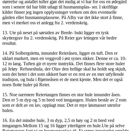
størrelse og antallet tufter gjør det mulig at vi har for oss en ødegård
som i senere tid har blitt utlagt til husmannsplas- ser. I skriftlige
kilder finner jeg ingen opplysninger verken om den eventuelle
gården eller husmannsplassene. På Alby var det ikke stort å finne,
men vi merket oss et anlegg fra 2. verdenskrig.
13. Ute på neset på sørsiden av Brede- bukt ligger en tysk
skyttergrav fra 2. verdenskrig. På Reier gav letingen vår bedre
resultat.
14. På Solbergsletta, innunder Reieråsen, ligger en tuft. Den er
uklart markert, men en veggvoll i øst synes sikker. Denne er ca. 10-
12 m lang. Tuften gir et nyere inntrykk. Det finnes flere store huler
på Jeløy Refsneshula, der Olav den hellige skal ha holdt seg skjult,
som det heter i det som sikkert bare er en rest av en mer utfyllende
tradisjon, og hula i Bjørneåsen er de mest kjente. Men det er også
noen flotte huler på Reier.
15. Noe nærmere Reiertangen finnes en stor hule innunder åsen.
Den er 5 m dyp og 5 m bred ved inngangen. Hulen består av 2 rom
som er delt av en lav, opplagt mur. Det er mye løsmasser utenfor
hulen.
16. En del mindre hule, 3 m dyp, 2,5 m høy og 2 m bred ved
inngangen.Mellom 15 og 16 ligger ytterligere en hule.Ute på selve
Reiertangen fant vi en husmannsplass til. Et større inngjerdet område