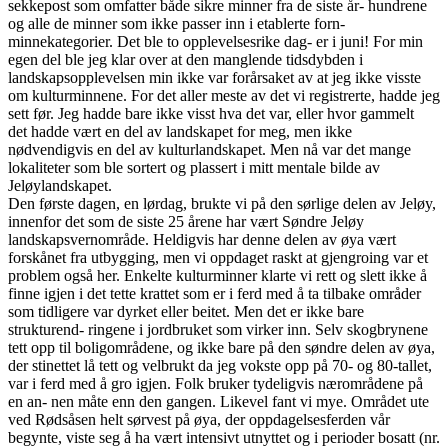
sekkepost som omfatter både sikre minner fra de siste år- hundrene
og alle de minner som ikke passer inn i etablerte forn-
minnekategorier. Det ble to opplevelsesrike dag- er i juni! For min
egen del ble jeg klar over at den manglende tidsdybden i
landskapsopplevelsen min ikke var forårsaket av at jeg ikke visste
om kulturminnene. For det aller meste av det vi registrerte, hadde jeg
sett før. Jeg hadde bare ikke visst hva det var, eller hvor gammelt
det hadde vært en del av landskapet for meg, men ikke
nødvendigvis en del av kulturlandskapet. Men nå var det mange
lokaliteter som ble sortert og plassert i mitt mentale bilde av
Jeløylandskapet.
Den første dagen, en lørdag, brukte vi på den sørlige delen av Jeløy,
innenfor det som de siste 25 årene har vært Søndre Jeløy
landskapsvernområde. Heldigvis har denne delen av øya vært
forskånet fra utbygging, men vi oppdaget raskt at gjengroing var et
problem også her. Enkelte kulturminner klarte vi rett og slett ikke å
finne igjen i det tette krattet som er i ferd med å ta tilbake områder
som tidligere var dyrket eller beitet. Men det er ikke bare
strukturend- ringene i jordbruket som virker inn. Selv skogbrynene
tett opp til boligområdene, og ikke bare på den søndre delen av øya,
der stinettet lå tett og velbrukt da jeg vokste opp på 70- og 80-tallet,
var i ferd med å gro igjen. Folk bruker tydeligvis nærområdene på
en an- nen måte enn den gangen. Likevel fant vi mye. Området ute
ved Rødsåsen helt sørvest på øya, der oppdagelsesferden vår
begynte, viste seg å ha vært intensivt utnyttet og i perioder bosatt (nr.