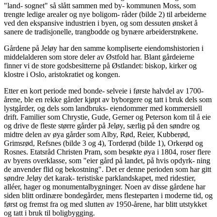
"land- sognet" så slått sammen med by- kommunen Moss, som
trengte ledige arealer og nye boligom- råder (bilde 2) til arbeiderne
ved den ekspansive industrien i byen, og som dessuten ønsket å
sanere de tradisjonelle, trangbodde og bynære arbeiderstrøkene.
Gårdene på Jeløy har den samme kompliserte eiendomshistorien i
middelalderen som store deler av Østfold har. Blant gårdeierne
finner vi de store godsbesitterne på Østlandet: biskop, kirker og
klostre i Oslo, aristokratiet og kongen.
Etter en kort periode med bonde- selveie i første halvdel av 1700-
årene, ble en rekke gårder kjøpt av byborgere og tatt i bruk dels som
lystgårder, og dels som landbruks- eiendommer med kommersiell
drift. Familier som Chrystie, Gude, Gerner og Peterson kom til å eie
og drive de fleste større gårder på Jeløy, særlig på den søndre og
midtre delen av øya gårder som Alby, Rød, Reier, Kubberød,
Grimsrød, Refsnes (bilde 3 og 4), Torderød (bilde 1), Orkerød og
Rosnes. Etatsråd Christen Pram, som besøkte øya i 1804, roser flere
av byens overklasse, som "eier gård på landet, på hvis opdyrk- ning
de anvender flid og bekostning". Det er denne perioden som har gitt
søndre Jeløy det karak- teristiske parklandskapet, med ridestier,
alléer, hager og monumentalbygninger. Noen av disse gårdene har
siden blitt ordinære bondegårder, mens flesteparten i moderne tid, og
først og fremst fra og med slutten av 1950-årene, har blitt utstykket
og tatt i bruk til boligbygging.