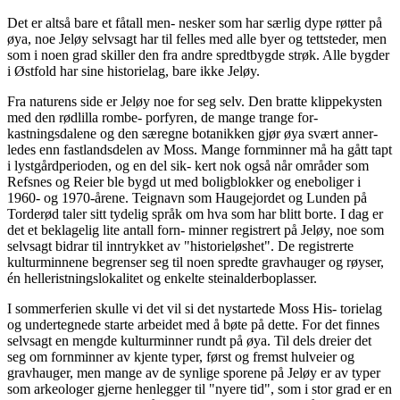
Det er altså bare et fåtall men- nesker som har særlig dype røtter på
øya, noe Jeløy selvsagt har til felles med alle byer og tettsteder, men
som i noen grad skiller den fra andre spredtbygde strøk. Alle bygder
i Østfold har sine historielag, bare ikke Jeløy.
Fra naturens side er Jeløy noe for seg selv. Den bratte klippekysten
med den rødlilla rombe- porfyren, de mange trange for-
kastningsdalene og den særegne botanikken gjør øya svært anner-
ledes enn fastlandsdelen av Moss. Mange fornminner må ha gått tapt
i lystgårdperioden, og en del sik- kert nok også når områder som
Refsnes og Reier ble bygd ut med boligblokker og eneboliger i
1960- og 1970-årene. Teignavn som Haugejordet og Lunden på
Torderød taler sitt tydelig språk om hva som har blitt borte. I dag er
det et beklagelig lite antall forn- minner registrert på Jeløy, noe som
selvsagt bidrar til inntrykket av "historieløshet". De registrerte
kulturminnene begrenser seg til noen spredte gravhauger og røyser,
én helleristningslokalitet og enkelte steinalderboplasser.
I sommerferien skulle vi det vil si det nystartede Moss His- torielag
og undertegnede starte arbeidet med å bøte på dette. For det finnes
selvsagt en mengde kulturminner rundt på øya. Til dels dreier det
seg om fornminner av kjente typer, først og fremst hulveier og
gravhauger, men mange av de synlige sporene på Jeløy er av typer
som arkeologer gjerne henlegger til "nyere tid", som i stor grad er en