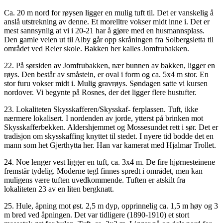
Ca. 20 m nord for røysen ligger en mulig tuft til. Det er vanskelig å
anslå utstrekning av denne. Et morelltre vokser midt inne i. Det er
mest sannsynlig at vi i 20-21 har å gjøre med en husmannsplass.
Den gamle veien ut til Alby går opp skråningen fra Solbergsletta til
området ved Reier skole. Bakken her kalles Jomfrubakken.
22. På sørsiden av Jomfrubakken, nær bunnen av bakken, ligger en
røys. Den består av småstein, er oval i form og ca. 5x4 m stor. En
stor furu vokser midt i. Mulig gravrøys. Søndagen satte vi kursen
nordover. Vi begynte på Rosnes, der det ligger flere hustufter.
23. Lokaliteten Skysskafferen/Skysskaf- ferplassen. Tuft, ikke
nærmere lokalisert. I nordenden av jorde, ytterst på brinken mot
Skysskafferbekken. Aldershjemmet og Mossesundet rett i sør. Det er
tradisjon om skysskaffing knyttet til stedet. I nyere tid bodde det en
mann som het Gjerthytta her. Han var kamerat med Hjalmar Trollet.
24. Noe lenger vest ligger en tuft, ca. 3x4 m. De fire hjørnesteinene
fremstår tydelig. Moderne tegl finnes spredt i området, men kan
muligens være tuften uvedkommende. Tuften er atskilt fra
lokaliteten 23 av en liten bergknatt.
25. Hule, åpning mot øst. 2,5 m dyp, opprinnelig ca. 1,5 m høy og 3
m bred ved åpningen. Det var tidligere (1890-1910) et stort