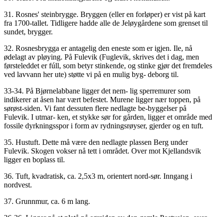
31. Rosnes' steinbrygge. Bryggen (eller en forløper) er vist på kart
fra 1700-tallet. Tidligere hadde alle de Jeløygårdene som grenset til
sundet, brygger.
32. Rosnesbrygga er antagelig den eneste som er igjen. Ile, nå
ødelagt av pløying. På Fulevik (Fuglevik, skrives det i dag, men
førsteleddet er fúll, som betyr stinkende, og stinke gjør det fremdeles
ved lavvann her ute) støtte vi på en mulig byg- deborg til.
33-34. På Bjørnelabbane ligger det nem- lig sperremurer som
indikerer at åsen har vært befestet. Murene ligger nær toppen, på
sørøst-siden. Vi fant dessuten flere nedlagte be-byggelser på
Fulevik. I utmar- ken, et stykke sør for gården, ligger et område med
fossile dyrkningsspor i form av rydningsrøyser, gjerder og en tuft.
35. Hustuft. Dette må være den nedlagte plassen Berg under
Fulevik. Skogen vokser nå tett i området. Over mot Kjellandsvik
ligger en boplass til.
36. Tuft, kvadratisk, ca. 2,5x3 m, orientert nord-sør. Inngang i
nordvest.
37. Grunnmur, ca. 6 m lang.