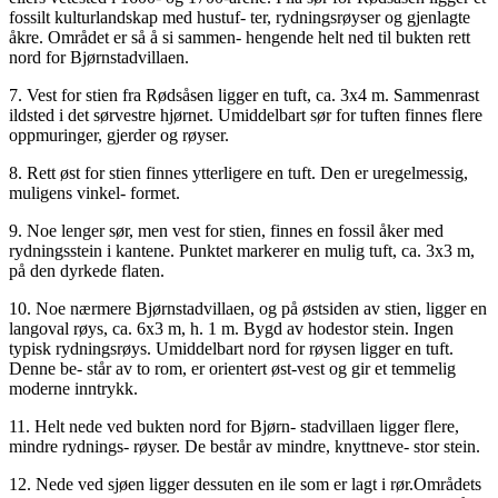
fossilt kulturlandskap med hustuf- ter, rydningsrøyser og gjenlagte
åkre. Området er så å si sammen- hengende helt ned til bukten rett
nord for Bjørnstadvillaen.
7. Vest for stien fra Rødsåsen ligger en tuft, ca. 3x4 m. Sammenrast
ildsted i det sørvestre hjørnet. Umiddelbart sør for tuften finnes flere
oppmuringer, gjerder og røyser.
8. Rett øst for stien finnes ytterligere en tuft. Den er uregelmessig,
muligens vinkel- formet.
9. Noe lenger sør, men vest for stien, finnes en fossil åker med
rydningsstein i kantene. Punktet markerer en mulig tuft, ca. 3x3 m,
på den dyrkede flaten.
10. Noe nærmere Bjørnstadvillaen, og på østsiden av stien, ligger en
langoval røys, ca. 6x3 m, h. 1 m. Bygd av hodestor stein. Ingen
typisk rydningsrøys. Umiddelbart nord for røysen ligger en tuft.
Denne be- står av to rom, er orientert øst-vest og gir et temmelig
moderne inntrykk.
11. Helt nede ved bukten nord for Bjørn- stadvillaen ligger flere,
mindre rydnings- røyser. De består av mindre, knyttneve- stor stein.
12. Nede ved sjøen ligger dessuten en ile som er lagt i rør.Områdets