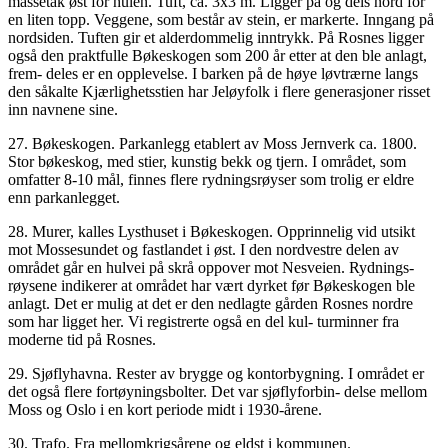
massetak øst for hulen. Tuft, ca. 3x3 m. Ligger på og dels nord for
en liten topp. Veggene, som består av stein, er markerte. Inngang på
nordsiden. Tuften gir et alderdommelig inntrykk. På Rosnes ligger
også den praktfulle Bøkeskogen som 200 år etter at den ble anlagt,
frem- deles er en opplevelse. I barken på de høye løvtrærne langs
den såkalte Kjærlighetsstien har Jeløyfolk i flere generasjoner risset
inn navnene sine.
27. Bøkeskogen. Parkanlegg etablert av Moss Jernverk ca. 1800.
Stor bøkeskog, med stier, kunstig bekk og tjern. I området, som
omfatter 8-10 mål, finnes flere rydningsrøyser som trolig er eldre
enn parkanlegget.
28. Murer, kalles Lysthuset i Bøkeskogen. Opprinnelig vid utsikt
mot Mossesundet og fastlandet i øst. I den nordvestre delen av
området går en hulvei på skrå oppover mot Nesveien. Rydnings-
røysene indikerer at området har vært dyrket før Bøkeskogen ble
anlagt. Det er mulig at det er den nedlagte gården Rosnes nordre
som har ligget her. Vi registrerte også en del kul- turminner fra
moderne tid på Rosnes.
29. Sjøflyhavna. Rester av brygge og kontorbygning. I området er
det også flere fortøyningsbolter. Det var sjøflyforbin- delse mellom
Moss og Oslo i en kort periode midt i 1930-årene.
30. Trafo. Fra mellomkrigsårene og eldst i kommunen.