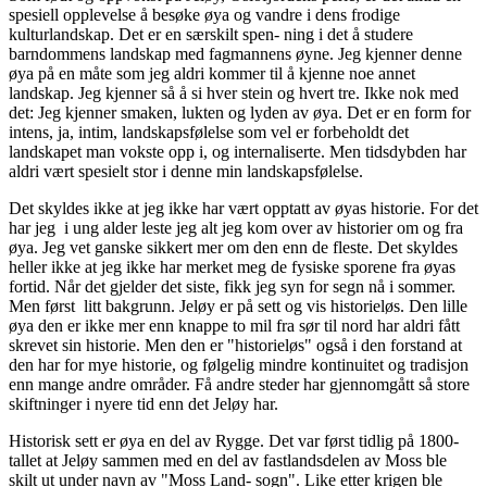
spesiell opplevelse å besøke øya og vandre i dens frodige
kulturlandskap. Det er en særskilt spen- ning i det å studere
barndommens landskap med fagmannens øyne. Jeg kjenner denne
øya på en måte som jeg aldri kommer til å kjenne noe annet
landskap. Jeg kjenner så å si hver stein og hvert tre. Ikke nok med
det: Jeg kjenner smaken, lukten og lyden av øya. Det er en form for
intens, ja, intim, landskapsfølelse som vel er forbeholdt det
landskapet man vokste opp i, og internaliserte. Men tidsdybden har
aldri vært spesielt stor i denne min landskapsfølelse.
Det skyldes ikke at jeg ikke har vært opptatt av øyas historie. For det
har jeg i ung alder leste jeg alt jeg kom over av historier om og fra
øya. Jeg vet ganske sikkert mer om den enn de fleste. Det skyldes
heller ikke at jeg ikke har merket meg de fysiske sporene fra øyas
fortid. Når det gjelder det siste, fikk jeg syn for segn nå i sommer.
Men først litt bakgrunn. Jeløy er på sett og vis historieløs. Den lille
øya den er ikke mer enn knappe to mil fra sør til nord har aldri fått
skrevet sin historie. Men den er "historieløs" også i den forstand at
den har for mye historie, og følgelig mindre kontinuitet og tradisjon
enn mange andre områder. Få andre steder har gjennomgått så store
skiftninger i nyere tid enn det Jeløy har.
Historisk sett er øya en del av Rygge. Det var først tidlig på 1800-
tallet at Jeløy sammen med en del av fastlandsdelen av Moss ble
skilt ut under navn av "Moss Land- sogn". Like etter krigen ble