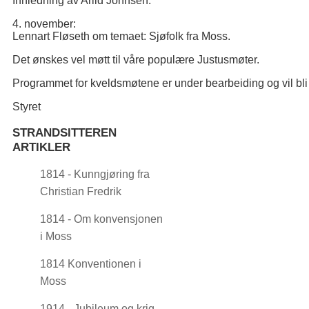
Innledning av Arild Johnsen.
4. november:
Lennart Fløseth om temaet: Sjøfolk fra Moss.
Det ønskes vel møtt til våre populære Justusmøter.
Programmet for kveldsmøtene er under bearbeiding og vil bli s
Styret
STRANDSITTEREN
ARTIKLER
1814 - Kunngjøring fra
Christian Fredrik
1814 - Om konvensjonen
i Moss
1814 Konventionen i
Moss
1914 - Jubileum og krig